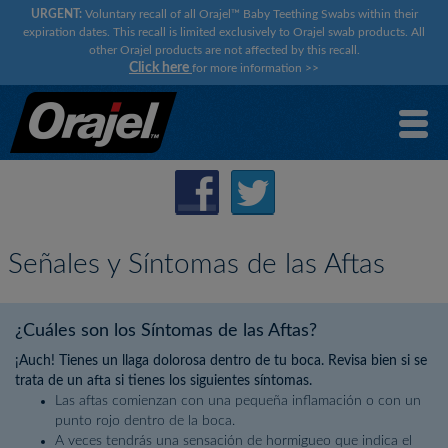
URGENT:
Voluntary recall of all Orajel™ Baby Teething Swabs within their
expiration dates. This recall is limited exclusively to Orajel swab products. All
other Orajel products are not affected by this recall.
Click here
for more information
>>
Señales y Síntomas de las Aftas
¿Cuáles son los Síntomas de las Aftas?
¡Auch! Tienes un llaga dolorosa dentro de tu boca. Revisa bien si se
trata de un afta si tienes los siguientes síntomas.
Las aftas comienzan con una pequeña inflamación o con un
punto rojo dentro de la boca.
A veces tendrás una sensación de hormigueo que indica el