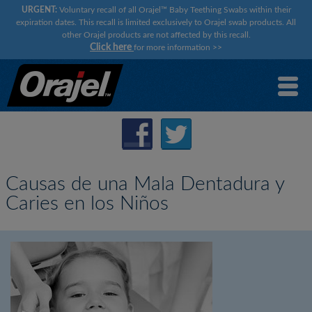
URGENT:
Voluntary recall of all Orajel™ Baby Teething Swabs within their
expiration dates. This recall is limited exclusively to Orajel swab products. All
other Orajel products are not affected by this recall.
Click here
for more information
>>
Causas de una Mala Dentadura y
Caries en los Niños