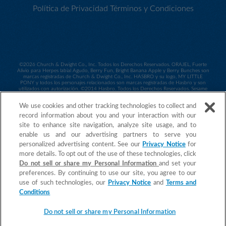
Política de Privacidad
Términos y Condiciones
©
2026 Church & Dwight Co., Inc. Todos los Derechos Reservados. ORAJEL, Fuerte
Alivio para Herpes labial Agudo, Berry Fun, Bright Banana Apple y Berry Bunches son
marcas registradas de Church & Dwight Co., Inc. HASBRO y su logo, MY LITTLE
PONY y todos los personajes relacionados son marcas registradas de Hasbro y son
utilizados con autorización. ©2014 Hasbro. Todos los Derechos Reservados. Sesame
Workshop y su logo, así como todos los personales relacionados son marcas
registradas de Sesame Workshop y son utilizados con autorización. ©2014 Sesame
We use cookies and other tracking technologies to collect and
Workshop. ©2015 Spin Master PAW Productions Inc. Todos los Derechos
Reservados. PAW Patrol y todos los títulos, logos y personajes relacionados son
record information about you and your interaction with our
marcas registradas de Spin Master Ltd. Nickelodeon y todos los títulos y logos son
site to enhance site navigation, analyze site usage, and to
marcas registradas de Viacom International Inc.
©2015 MARVEL. Daniel Tiger
@2017 The Fred Rogers Company. Todos los Derechos Reservados. ORAJEL es una
enable us and our advertising partners to serve you
marca registrada de Church & Dwight Co., Inc.
personalized advertising content. See our
Privacy Notice
for
more details. To opt out of the use of these technologies, click
Do not sell or share my Personal Information
and set your
preferences. By continuing to use our site, you agree to our
use of such technologies, our
Privacy Notice
and
Terms and
Conditions
Do not sell or share my Personal Information