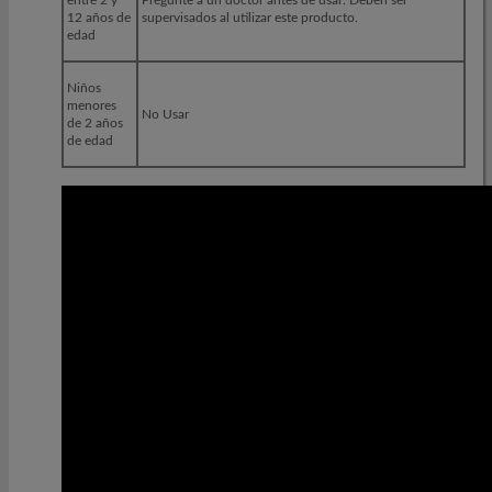
12 años de
supervisados al utilizar este producto.
edad
Niños
menores
No Usar
de 2 años
de edad