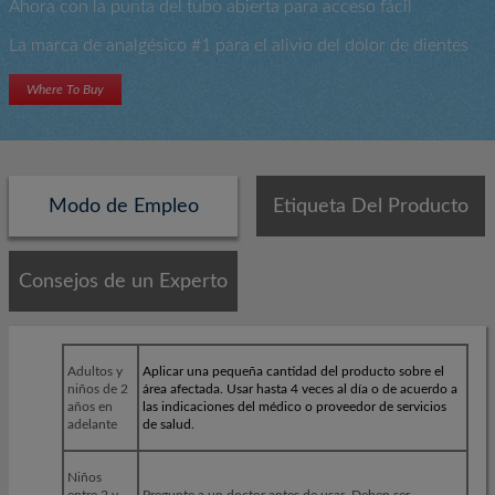
Ahora con la punta del tubo abierta para acceso fácil
La marca de analgésico #1 para el alivio del dolor de dientes
Where To Buy
Modo de Empleo
Etiqueta Del Producto
Consejos de un Experto
Adultos y
Aplicar una pequeña cantidad del producto sobre el
niños de 2
área afectada. Usar hasta 4 veces al día o de acuerdo a
años en
las indicaciones del médico o proveedor de servicios
adelante
de salud.
Niños
entre 2 y
Pregunte
a un doctor antes de usar. Deben ser