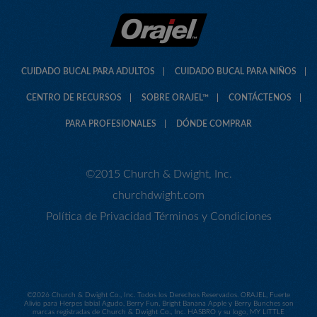
CUIDADO BUCAL PARA ADULTOS
CUIDADO BUCAL PARA NIÑOS
CENTRO DE RECURSOS
SOBRE ORAJEL™
CONTÁCTENOS
PARA PROFESIONALES
DÓNDE COMPRAR
©2015 Church & Dwight, Inc.
churchdwight.com
Política de Privacidad
Términos y Condiciones
©
2026 Church & Dwight Co., Inc. Todos los Derechos Reservados. ORAJEL, Fuerte
Alivio para Herpes labial Agudo, Berry Fun, Bright Banana Apple y Berry Bunches son
marcas registradas de Church & Dwight Co., Inc. HASBRO y su logo, MY LITTLE