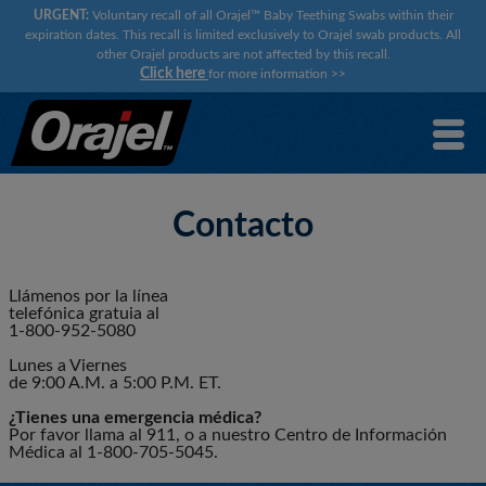
URGENT:
Voluntary recall of all Orajel™ Baby Teething Swabs within their
expiration dates. This recall is limited exclusively to Orajel swab products. All
other Orajel products are not affected by this recall.
Click here
for more information
>>
Contacto
Llámenos por la línea
telefónica gratuia al
1-800-952-5080
Lunes a Viernes
de 9:00 A.M. a 5:00 P.M. ET.
¿Tienes una emergencia médica?
Por favor llama al 911, o a nuestro Centro de Información
Médica al 1-800-705-5045.