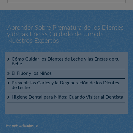
Aprender Sobre Prematura de los Dientes
Baby Orajel™ Elmo para la Limpieza de Dientes y Encías con
Escobilla de Dedos
y de las Encías Cuidado de Uno de
Nuestros Expertos
My Little Pony™ Pasta de Dientes de Entrenamiento Sin
Flúor
Cómo Cuidar los Dientes de Leche y las Encías de tu
Bebé
El Flúor y los Niños
Baby Orajel™ Limpieza de Dientes y Encías con Cepillo de
Dientes de Elmo
Prevenir las Caries y la Degeneración de los Dientes
de Leche
Higiene Dental para Niños: Cuándo Visitar al Dentista
PAW Patrol™ Pasta de Dientes de Entrenamiento Sin Flúor
Ver más artículos