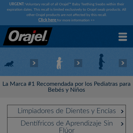
URGENT:
Voluntary recall of all Orajel™ Baby Teething Swabs within their
expiration dates. This recall is limited exclusively to Orajel swab products. All
other Orajel products are not affected by this recall.
Click here
for more information
>>
La Marca #1 Recomendada por los Pediatras para
Bebés y Niños
Limpiadores de Dientes y Encías
Dentífricos de Aprendizaje Sin
Flúor