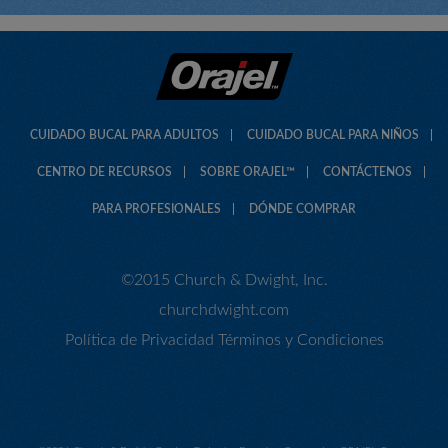
Daniel Tiger’s Neighborhood® Paquete en Combo de
Dentífrico de Aprendizaje Sin Flúor y Cepillo de Dientes
CUIDADO BUCAL PARA ADULTOS
CUIDADO BUCAL PARA NIÑOS
CENTRO DE RECURSOS
SOBRE ORAJEL™
CONTÁCTENOS
Baby Orajel™ My Little Pony™ Paquete en Combo de Pasta
de Dientes de Entrenamiento Sin Flúor
PARA PROFESIONALES
DÓNDE COMPRAR
©2015 Church & Dwight, Inc.
churchdwight.com
Política de Privacidad
Términos y Condiciones
Elmo Pasta de Dientes de Entrenamiento Sin Flúor