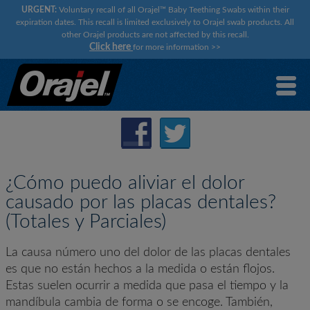
URGENT:
Voluntary recall of all Orajel™ Baby Teething Swabs within their
expiration dates. This recall is limited exclusively to Orajel swab products. All
other Orajel products are not affected by this recall.
Click here
for more information
>>
¿Cómo puedo aliviar el dolor
causado por las placas dentales?
(Totales y Parciales)
La causa número uno del dolor de las placas dentales
es que no están hechos a la medida o están flojos.
Estas suelen ocurrir a medida que pasa el tiempo y la
mandíbula cambia de forma o se encoge. También,