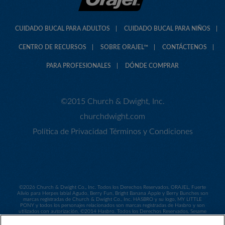
CUIDADO BUCAL PARA ADULTOS
CUIDADO BUCAL PARA NIÑOS
CENTRO DE RECURSOS
SOBRE ORAJEL™
CONTÁCTENOS
PARA PROFESIONALES
DÓNDE COMPRAR
©2015 Church & Dwight, Inc.
churchdwight.com
Política de Privacidad
Términos y Condiciones
©
2026 Church & Dwight Co., Inc. Todos los Derechos Reservados. ORAJEL, Fuerte
Alivio para Herpes labial Agudo, Berry Fun, Bright Banana Apple y Berry Bunches son
marcas registradas de Church & Dwight Co., Inc. HASBRO y su logo, MY LITTLE
PONY y todos los personajes relacionados son marcas registradas de Hasbro y son
utilizados con autorización. ©2014 Hasbro. Todos los Derechos Reservados. Sesame
Workshop y su logo, así como todos los personales relacionados son marcas
registradas de Sesame Workshop y son utilizados con autorización. ©2014 Sesame