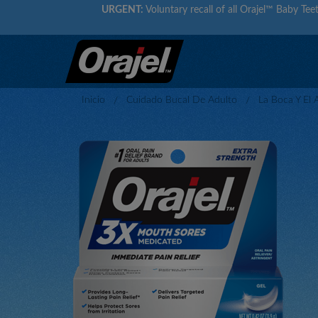
URGENT:
Voluntary recall of all Orajel™ Baby Teet
Inicio
Cuidado Bucal De Adulto
La Boca Y El A