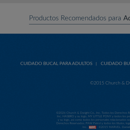
Productos Recomendados para
A
CUIDADO BUCAL PARA ADULTOS
CUIDADO BU
©2015 Church & Dw
©
2026 Church & Dwight Co., Inc. Todos los Derechos Re
Inc. HASBRO y su logo, MY LITTLE PONY y todos los per
y su logo, así como todos los personales relacionados
Derechos Reservados. PAW Patrol y todos los títulos, log
Inc.
©2015 MARVEL. Daniel Ti