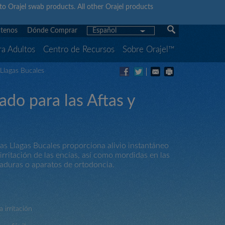
y to Orajel swab products. All other Orajel products
tenos
Dónde Comprar
Español
ra Adultos
Centro de Recursos
Sobre Orajel™
Llagas Bucales
do para las Aftas y
as Llagas Bucales proporciona alivio instantáneo
 irritación de las encías, así como mordidas en las
taduras o aparatos de ortodoncia.
a irritación