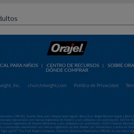
dultos
CAL PARA NIÑOS
CENTRO DE RECURSOS
SOBRE ORA
DÓNDE COMPRAR
ight, Inc.
churchdwight.com
Política de Privacidad
Tér
servados. ORAJEL, Fuerte Alivio para Herpes labial Agudo, Berry Fun, Bright Banana Apple y Berry
sonajes relacionados son marcas registradas de Hasbro y son utilizados con autorización. ©2014 
 son marcas registradas de Sesame Workshop y son utilizados con autorización. ©2014 Sesame Work
os y personajes relacionados son marcas registradas de Spin Master Ltd. Nickelodeon y todos los títul
ger @2017 The Fred Rogers Company. Todos los Derechos Reservados. ORAJEL es una marca regis