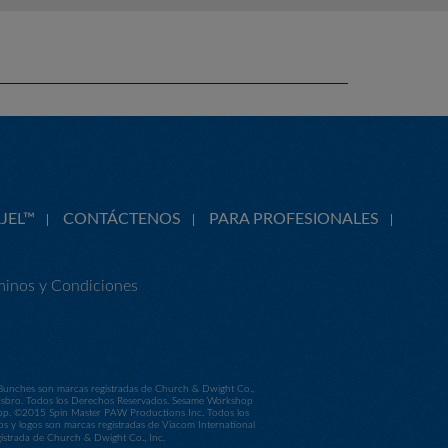
JEL™
CONTÁCTENOS
PARA PROFESIONALES
minos y Condiciones
 Bunches son marcas registradas de Church & Dwight Co.,
Hasbro. Todos los Derechos Reservados. Sesame Workshop
shop. ©2015 Spin Master PAW Productions Inc. Todos los
os y logos son marcas registradas de Viacom International
trada de Church & Dwight Co., Inc.