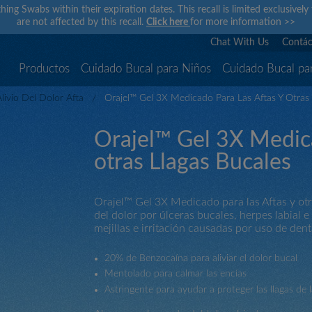
hing Swabs within their expiration dates. This recall is limited exclusivel
are not affected by this recall.
Click here
for more information
>>
Chat With Us
Contác
Productos
Cuidado Bucal para Niños
Cuidado Bucal pa
livio Del Dolor Afta
Orajel™ Gel 3X Medicado Para Las Aftas Y Otras 
Orajel™ Gel 3X Medica
otras Llagas Bucales
Orajel™ Gel 3X Medicado para las Aftas y otr
del dolor por úlceras bucales, herpes labial e
mejillas e irritación causadas por uso de den
20% de Benzocaína para aliviar el dolor bucal
Mentolado para calmar las encías
Astringente para ayudar a proteger las llagas de l