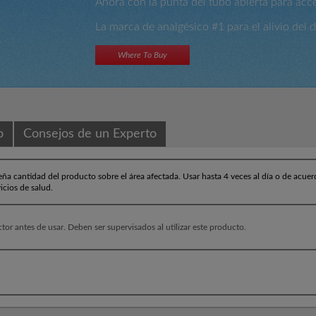
Ahora con la punta del tubo abierta para acce
La marca de analgésico #1 para el alivio del 
Where To Buy
o
Consejos de un Experto
ña cantidad del producto sobre el área afectada. Usar hasta 4 veces al día o de acuer
icios de salud.
tor antes de usar. Deben ser supervisados al utilizar este producto.