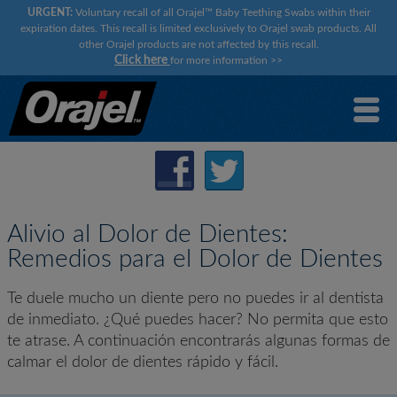
URGENT:
Voluntary recall of all Orajel™ Baby Teething Swabs within their
expiration dates. This recall is limited exclusively to Orajel swab products. All
other Orajel products are not affected by this recall.
Click here
for more information
>>
Alivio al Dolor de Dientes:
Remedios para el Dolor de Dientes
Te duele mucho un diente pero no puedes ir al dentista
de inmediato. ¿Qué puedes hacer? No permita que esto
te atrase. A continuación encontrarás algunas formas de
calmar el dolor de dientes rápido y fácil.