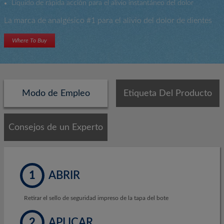
Líquido de rápida acción para el alivio instantáneo del dolor
La marca de analgésico #1 para el alivio del dolor de dientes
Where To Buy
Modo de Empleo
Etiqueta Del Producto
Consejos de un Experto
1
ABRIR
Retirar el sello de seguridad impreso de la tapa del bote
2
APLICAR