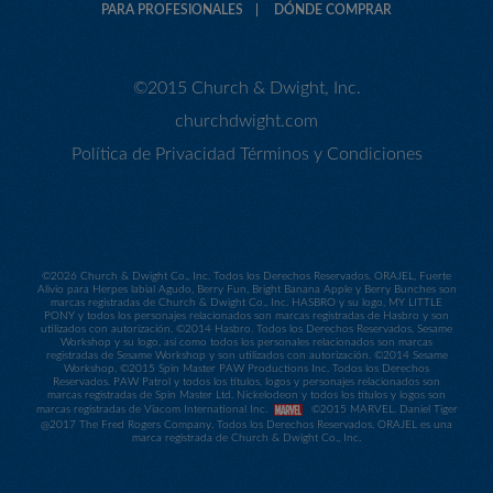
PARA PROFESIONALES
DÓNDE COMPRAR
©2015 Church & Dwight, Inc.
churchdwight.com
Política de Privacidad
Términos y Condiciones
©
2026 Church & Dwight Co., Inc. Todos los Derechos Reservados. ORAJEL, Fuerte
Alivio para Herpes labial Agudo, Berry Fun, Bright Banana Apple y Berry Bunches son
marcas registradas de Church & Dwight Co., Inc. HASBRO y su logo, MY LITTLE
PONY y todos los personajes relacionados son marcas registradas de Hasbro y son
utilizados con autorización. ©2014 Hasbro. Todos los Derechos Reservados. Sesame
Workshop y su logo, así como todos los personales relacionados son marcas
registradas de Sesame Workshop y son utilizados con autorización. ©2014 Sesame
Workshop. ©2015 Spin Master PAW Productions Inc. Todos los Derechos
Reservados. PAW Patrol y todos los títulos, logos y personajes relacionados son
marcas registradas de Spin Master Ltd. Nickelodeon y todos los títulos y logos son
marcas registradas de Viacom International Inc.
©2015 MARVEL. Daniel Tiger
@2017 The Fred Rogers Company. Todos los Derechos Reservados. ORAJEL es una
marca registrada de Church & Dwight Co., Inc.