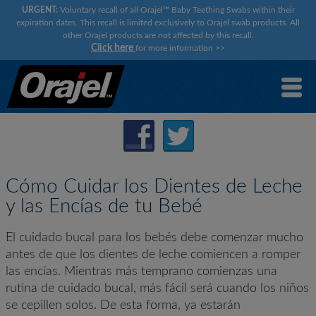
URGENT:
Voluntary recall of all Orajel™ Baby Teething Swabs within their
expiration dates. This recall is limited exclusively to Orajel swab products. All
other Orajel products are not affected by this recall.
Click here
for more information
>>
Cómo Cuidar los Dientes de Leche
y las Encías de tu Bebé
El cuidado bucal para los bebés debe comenzar mucho
antes de que los dientes de leche comiencen a romper
las encías. Mientras más temprano comienzas una
rutina de cuidado bucal, más fácil será cuando los niños
se cepillen solos. De esta forma, ya estarán