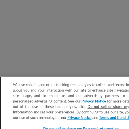
We use cookies and other tracking technologies to collect and record i
about you and your interaction with our site to enhance site navigatio
site usage, and to enable us and our advertising partners to 
personalized advertising content. See our
Privacy Notice
for more detai
out of the use of these technologies, click
Do not sell or share my
Information
and set your preferences. By continuing to use our site, y
our use of such technologies, our
Privacy Notice
and
Terms and Condit