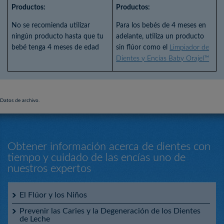
Productos:
Productos:
No se recomienda utilizar
Para los bebés de 4 meses en
ningún producto hasta que tu
adelante, utiliza un producto
bebé tenga 4 meses de edad
sin flúor como el
Limpiador de
Dientes y Encías Baby Orajel™
Datos de archivo.
Obtener información acerca de dientes con
tiempo y cuidado de las encías uno de
nuestros expertos
El Flúor y los Niños
Prevenir las Caries y la Degeneración de los Dientes
de Leche