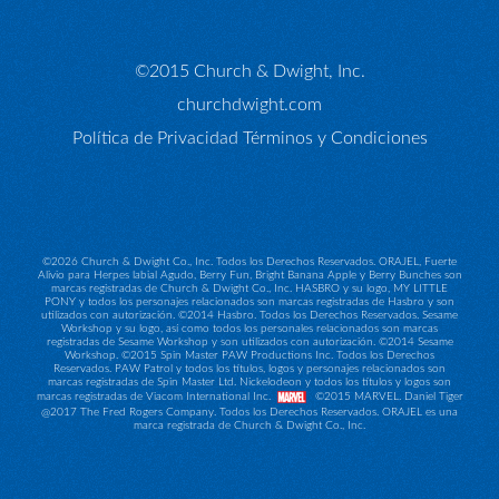
©2015 Church & Dwight, Inc.
churchdwight.com
Política de Privacidad
Términos y Condiciones
©
2026 Church & Dwight Co., Inc. Todos los Derechos Reservados. ORAJEL, Fuerte
Alivio para Herpes labial Agudo, Berry Fun, Bright Banana Apple y Berry Bunches son
marcas registradas de Church & Dwight Co., Inc. HASBRO y su logo, MY LITTLE
PONY y todos los personajes relacionados son marcas registradas de Hasbro y son
utilizados con autorización. ©2014 Hasbro. Todos los Derechos Reservados. Sesame
Workshop y su logo, así como todos los personales relacionados son marcas
registradas de Sesame Workshop y son utilizados con autorización. ©2014 Sesame
Workshop. ©2015 Spin Master PAW Productions Inc. Todos los Derechos
Reservados. PAW Patrol y todos los títulos, logos y personajes relacionados son
marcas registradas de Spin Master Ltd. Nickelodeon y todos los títulos y logos son
marcas registradas de Viacom International Inc.
©2015 MARVEL. Daniel Tiger
@2017 The Fred Rogers Company. Todos los Derechos Reservados. ORAJEL es una
marca registrada de Church & Dwight Co., Inc.