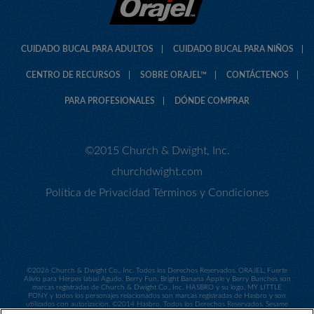
CUIDADO BUCAL PARA ADULTOS
CUIDADO BUCAL PARA NIÑOS
CENTRO DE RECURSOS
SOBRE ORAJEL™
CONTÁCTENOS
PARA PROFESIONALES
DÓNDE COMPRAR
©2015 Church & Dwight, Inc.
churchdwight.com
Política de Privacidad
Términos y Condiciones
©
2026 Church & Dwight Co., Inc. Todos los Derechos Reservados. ORAJEL, Fuerte
Alivio para Herpes labial Agudo, Berry Fun, Bright Banana Apple y Berry Bunches son
marcas registradas de Church & Dwight Co., Inc. HASBRO y su logo, MY LITTLE
PONY y todos los personajes relacionados son marcas registradas de Hasbro y son
utilizados con autorización. ©2014 Hasbro. Todos los Derechos Reservados. Sesame
Workshop y su logo, así como todos los personales relacionados son marcas