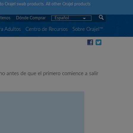
y to Orajel swab products. All other Orajel products
tenos
Dónde Comprar
Español
ra Adultos
Centro de Recursos
Sobre Orajel™
o antes de que el primero comience a salir