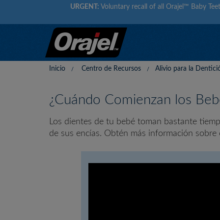
URGENT:
Voluntary recall of all Orajel™ Baby Teet
Inicio
Centro de Recursos
Alivio para la Dentici
¿Cuándo Comienzan los Bebé
Los dientes de tu bebé toman bastante tiemp
de sus encías. Obtén más información sobre 