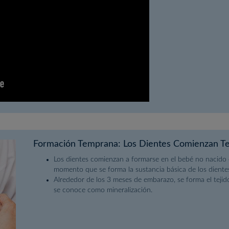
Formación Temprana: Los Dientes Comienzan 
Los dientes comienzan a formarse en el bebé no nacido e
momento que se forma la sustancia básica de los diente
Alrededor de los 3 meses de embarazo, se forma el tejid
se conoce como mineralización.