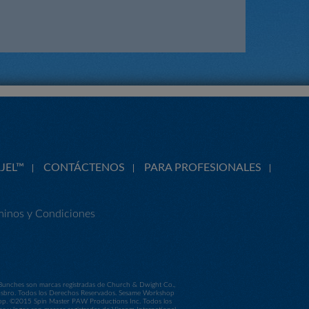
JEL™
CONTÁCTENOS
PARA PROFESIONALES
minos y Condiciones
 Bunches son marcas registradas de Church & Dwight Co.,
Hasbro. Todos los Derechos Reservados. Sesame Workshop
shop. ©2015 Spin Master PAW Productions Inc. Todos los