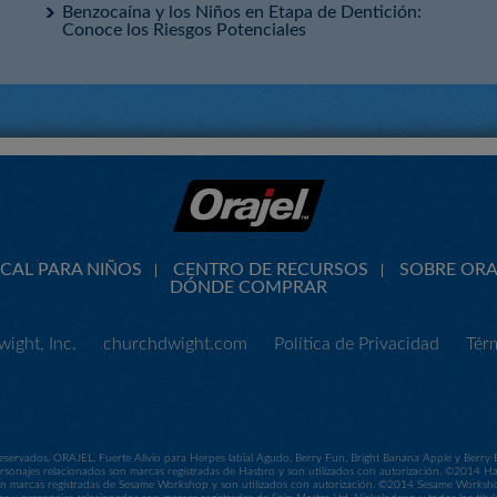
Benzocaína y los Niños en Etapa de Dentición:
Conoce los Riesgos Potenciales
CAL PARA NIÑOS
CENTRO DE RECURSOS
SOBRE ORA
DÓNDE COMPRAR
ight, Inc.
churchdwight.com
Política de Privacidad
Tér
servados. ORAJEL, Fuerte Alivio para Herpes labial Agudo, Berry Fun, Bright Banana Apple y Berry
sonajes relacionados son marcas registradas de Hasbro y son utilizados con autorización. ©2014 
 son marcas registradas de Sesame Workshop y son utilizados con autorización. ©2014 Sesame Work