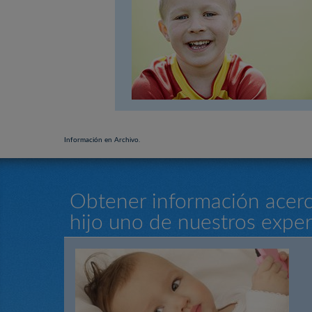
Información en Archivo.
Obtener información acerc
hijo uno de nuestros expe