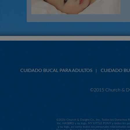
CUIDADO BUCAL PARA ADULTOS
CUIDADO BU
©2015 Church & Dw
©
2026 Church & Dwight Co., Inc. Todos los Derechos Re
Inc. HASBRO y su logo, MY LITTLE PONY y todos los per
y su logo, así como todos los personales relacionados