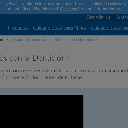
hing Swabs within their expiration dates. This recall is limited exclusivel
are not affected by this recall.
Click here
for more information
>>
Chat With Us
Contác
Productos
Cuidado Bucal para Niños
Cuidado Bucal pa
ón
¿Cuándo Comienzan los Bebés con la Dentición?
s con la Dentición?
o en formarse. Sus dientecitos comienzan a formarse much
cómo crecerán los dientes de tu bebé.