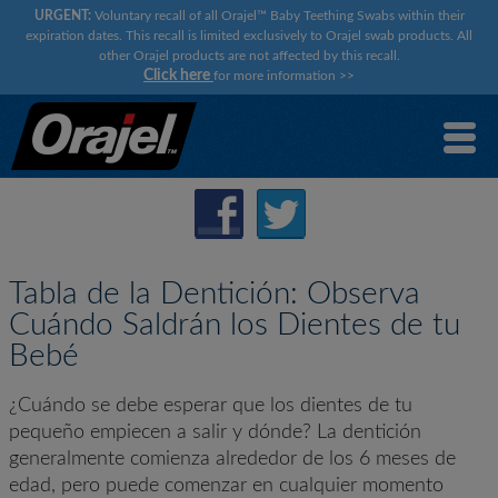
URGENT:
Voluntary recall of all Orajel™ Baby Teething Swabs within their
expiration dates. This recall is limited exclusively to Orajel swab products. All
other Orajel products are not affected by this recall.
Click here
for more information
>>
Tabla de la Dentición: Observa
Cuándo Saldrán los Dientes de tu
Bebé
¿Cuándo se debe esperar que los dientes de tu
pequeño empiecen a salir y dónde? La dentición
generalmente comienza alrededor de los 6 meses de
edad, pero puede comenzar en cualquier momento