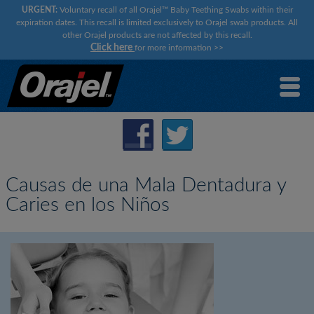
URGENT:
Voluntary recall of all Orajel™ Baby Teething Swabs within their
expiration dates. This recall is limited exclusively to Orajel swab products. All
other Orajel products are not affected by this recall.
Click here
for more information
>>
Causas de una Mala Dentadura y
Caries en los Niños