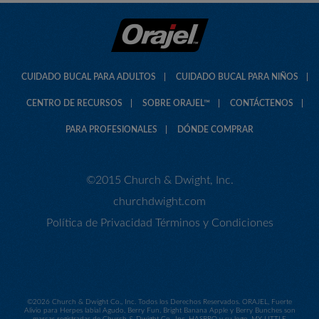
CUIDADO BUCAL PARA ADULTOS
CUIDADO BUCAL PARA NIÑOS
CENTRO DE RECURSOS
SOBRE ORAJEL™
CONTÁCTENOS
PARA PROFESIONALES
DÓNDE COMPRAR
©2015 Church & Dwight, Inc.
churchdwight.com
Política de Privacidad
Términos y Condiciones
©
2026 Church & Dwight Co., Inc. Todos los Derechos Reservados. ORAJEL, Fuerte
Alivio para Herpes labial Agudo, Berry Fun, Bright Banana Apple y Berry Bunches son