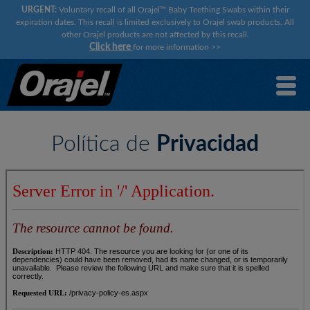
URGENT:
Voluntary recall of all Orajel™ Baby Teething Swabs within their
expiration dates. This recall is limited exclusively to Orajel swab products. All
other Orajel products are not affected by this recall.
Click here
for more information
>>
Política de
Privacidad