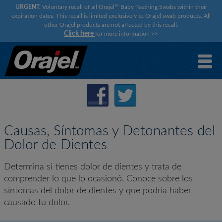
URGENT:
Voluntary recall of all Orajel™ Baby Teething Swabs within their
expiration dates. This recall is limited exclusively to Orajel swab products. All
other Orajel products are not affected by this recall.
Click here
for more information
>>
Causas, Síntomas y Detonantes del
Dolor de Dientes
Determina si tienes dolor de dientes y trata de
comprender lo que lo ocasionó. Conoce sobre los
síntomas del dolor de dientes y que podría haber
causado tu dolor.