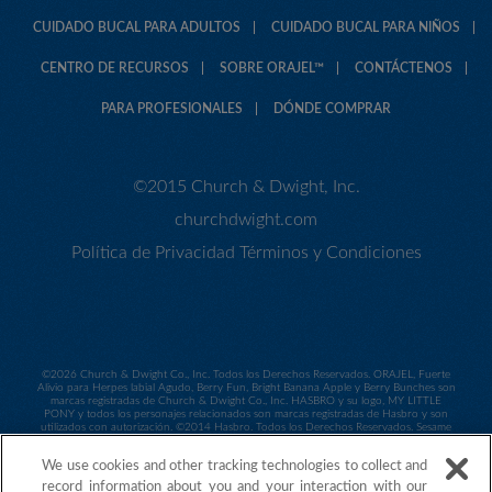
CUIDADO BUCAL PARA ADULTOS
CUIDADO BUCAL PARA NIÑOS
CENTRO DE RECURSOS
SOBRE ORAJEL™
CONTÁCTENOS
PARA PROFESIONALES
DÓNDE COMPRAR
©2015 Church & Dwight, Inc.
churchdwight.com
Política de Privacidad
Términos y Condiciones
©
2026 Church & Dwight Co., Inc. Todos los Derechos Reservados. ORAJEL, Fuerte
Alivio para Herpes labial Agudo, Berry Fun, Bright Banana Apple y Berry Bunches son
marcas registradas de Church & Dwight Co., Inc. HASBRO y su logo, MY LITTLE
PONY y todos los personajes relacionados son marcas registradas de Hasbro y son
utilizados con autorización. ©2014 Hasbro. Todos los Derechos Reservados. Sesame
Workshop y su logo, así como todos los personales relacionados son marcas
registradas de Sesame Workshop y son utilizados con autorización. ©2014 Sesame
We use cookies and other tracking technologies to collect and
Workshop. ©2015 Spin Master PAW Productions Inc. Todos los Derechos
Reservados. PAW Patrol y todos los títulos, logos y personajes relacionados son
record information about you and your interaction with our