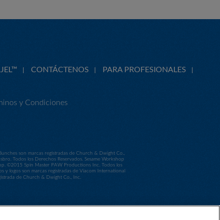
JEL™
CONTÁCTENOS
PARA PROFESIONALES
minos y Condiciones
 Bunches son marcas registradas de Church & Dwight Co.,
Hasbro. Todos los Derechos Reservados. Sesame Workshop
shop. ©2015 Spin Master PAW Productions Inc. Todos los
os y logos son marcas registradas de Viacom International
trada de Church & Dwight Co., Inc.