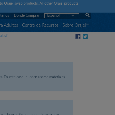
y to Orajel swab products. All other Orajel products
tenos
Dónde Comprar
Español
ra Adultos
Centro de Recursos
Sobre Orajel™
ales?
les. En este caso, pueden usarse materiales
te al hueso. Pero cuando tienes placas