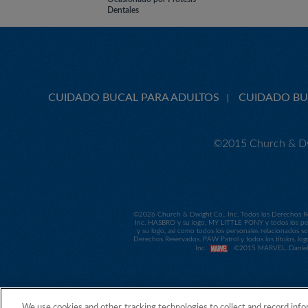
Dentales
CUIDADO BUCAL PARA ADULTOS
CUIDADO BU
©2015 Church & Dw
©
2026 Church & Dwight Co., Inc. Todos los Derechos Re
Inc. HASBRO y su logo, MY LITTLE PONY y todos los per
y su logo, así como todos los personales relacionados
Derechos Reservados. PAW Patrol y todos los títulos, log
Inc.
©2015 MARVEL. Daniel Ti
We use cookies and other tracking technologies to collect and record info