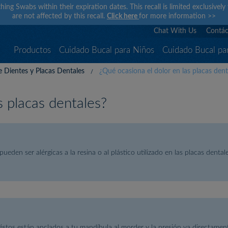
hing Swabs within their expiration dates. This recall is limited exclusivel
are not affected by this recall.
Click here
for more information
>>
Chat With Us
Contác
Productos
Cuidado Bucal para Niños
Cuidado Bucal pa
de Dientes y Placas Dentales
¿Qué ocasiona el dolor en las placas dent
s placas dentales?
eden ser alérgicas a la resina o al plástico utilizado en las placas denta
 éstos están anclados a tu mandíbula al morder y la presión va directamen