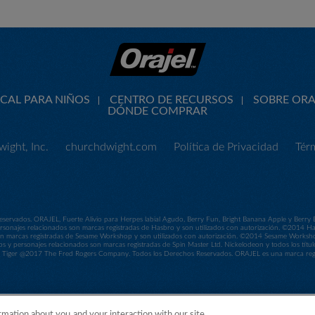
CAL PARA NIÑOS
CENTRO DE RECURSOS
SOBRE ORA
DÓNDE COMPRAR
ight, Inc.
churchdwight.com
Política de Privacidad
Tér
servados. ORAJEL, Fuerte Alivio para Herpes labial Agudo, Berry Fun, Bright Banana Apple y Berry
sonajes relacionados son marcas registradas de Hasbro y son utilizados con autorización. ©2014 
 son marcas registradas de Sesame Workshop y son utilizados con autorización. ©2014 Sesame Work
os y personajes relacionados son marcas registradas de Spin Master Ltd. Nickelodeon y todos los títul
ger @2017 The Fred Rogers Company. Todos los Derechos Reservados. ORAJEL es una marca regis
rmation about you and your interaction with our site