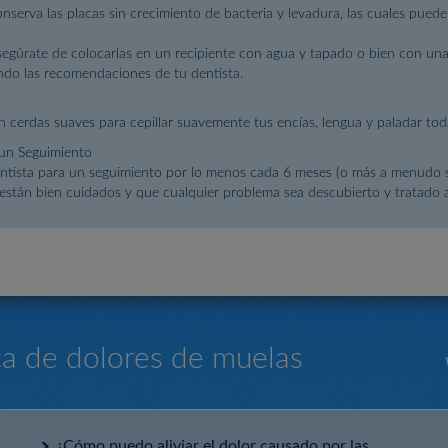
serva las placas sin crecimiento de bacteria y levadura, las cuales puede
asegúrate de colocarlas en un recipiente con agua y tapado o bien con una
ndo las recomendaciones de tu dentista.
con cerdas suaves para cepillar suavemente tus encías, lengua y paladar to
 un Seguimiento
entista para un seguimiento por lo menos cada 6 meses (o más a menudo si 
 están bien cuidados y que cualquier problema sea descubierto y tratado 
a de dolores de muelas
¿Cómo puedo aliviar el dolor causado por las