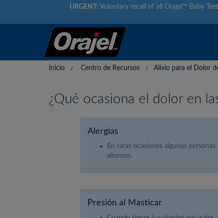
URGENT:
Voluntary recall of all Orajel™ Baby Teet
Inicio
Centro de Recursos
Alivio para el Dolor 
¿Qué ocasiona el dolor en la
Alergias
En raras ocasiones algunas personas pu
alternos.
Presión al Masticar
Cuando tienes tus dientes naturales,