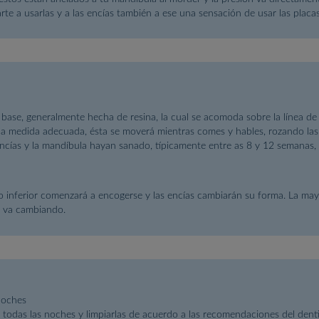
te a usarlas y a las encías también a ese una sensación de usar las placas
 base, generalmente hecha de resina, la cual se acomoda sobre la línea de 
e la medida adecuada, ésta se moverá mientras comes y hables, rozando las
cías y la mandíbula hayan sanado, típicamente entre as 8 y 12 semanas, 
so inferior comenzará a encogerse y las encías cambiarán su forma. La mayo
a va cambiando.
Noches
s todas las noches y limpiarlas de acuerdo a las recomendaciones del dentis