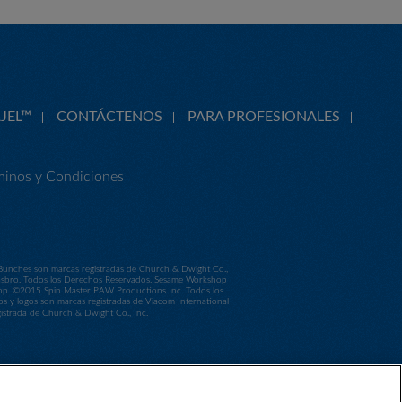
JEL™
CONTÁCTENOS
PARA PROFESIONALES
minos y Condiciones
 Bunches son marcas registradas de Church & Dwight Co.,
Hasbro. Todos los Derechos Reservados. Sesame Workshop
shop. ©2015 Spin Master PAW Productions Inc. Todos los
os y logos son marcas registradas de Viacom International
trada de Church & Dwight Co., Inc.