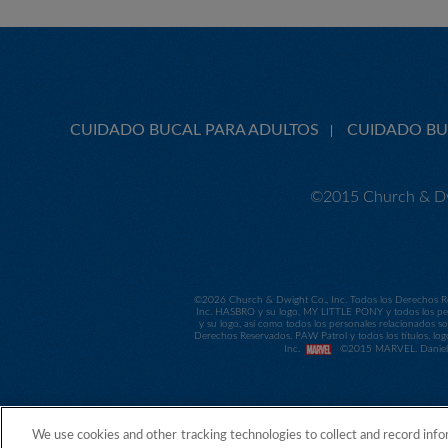
CUIDADO BUCAL PARA ADULTOS
CUIDADO BU
©2015 Church & Dw
©
2026 Church & Dwight Co., Inc. Todos los Derechos Re
Inc. HASBRO y su logo, MY LITTLE PONY y todos los per
y su logo, así como todos los personales relacionados
Derechos Reservados. PAW Patrol y todos los títulos, log
Inc.
©2015 MARVEL. Daniel Ti
We use cookies and other tracking technologies to collect and record info