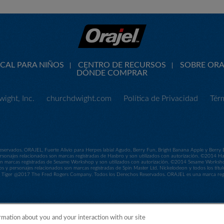
CAL PARA NIÑOS
CENTRO DE RECURSOS
SOBRE ORA
DÓNDE COMPRAR
ight, Inc.
churchdwight.com
Política de Privacidad
Tér
servados. ORAJEL, Fuerte Alivio para Herpes labial Agudo, Berry Fun, Bright Banana Apple y Berry
sonajes relacionados son marcas registradas de Hasbro y son utilizados con autorización. ©2014 
 son marcas registradas de Sesame Workshop y son utilizados con autorización. ©2014 Sesame Work
os y personajes relacionados son marcas registradas de Spin Master Ltd. Nickelodeon y todos los títul
ger @2017 The Fred Rogers Company. Todos los Derechos Reservados. ORAJEL es una marca regis
rmation about you and your interaction with our site