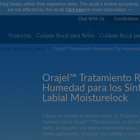
hing Swabs within their expiration dates. This recall is limited exclusivel
are not affected by this recall.
Click here
for more information
>>
Chat With Us
Contáctenos
Productos
Cuidado Bucal para Niños
Cuidado Bucal pa
l Dolor De Herpes Labial
Orajel™ Tratamiento Retenedor De Humedad 
Orajel™ Tratamiento 
Humedad para los Sín
Labial Moisturelock
Gánale la batalla al herpes labial. El Trata
Herpes Labial Orajel™ Moisturelock, te brinda
dolor, la picazón y la resequedad asociados c
labios agrietados, suavizar las costras y cubr