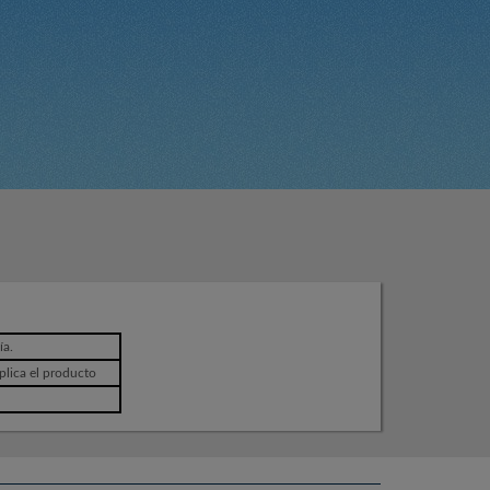
ía.
plica el producto