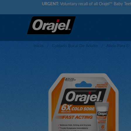
URGENT:
Voluntary recall of all Orajel™ Baby Teet
Inicio
Cuidado Bucal De Adulto
Alivio Para E