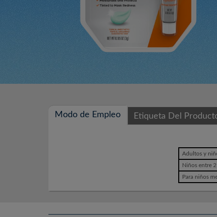
Modo de Empleo
Etiqueta Del Product
Adultos y niñ
Niños entre 2
Para niños m