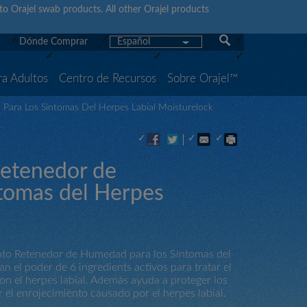
y to Orajel swab products. All other Orajel products
Dónde Comprar
Español
ra Adultos
Centro de Recursos
Sobre Orajel™
Para Los Síntomas Del Herpes Labial Moisturelock
Retenedor de
tomas del Herpes
miento Retenedor de Humedad para los Síntomas del
n el poder de 6 ingredients activos para tratar el
on el herpes labial. Además ayuda a proteger los
ir el enrojecimiento causado por el herpes labial.