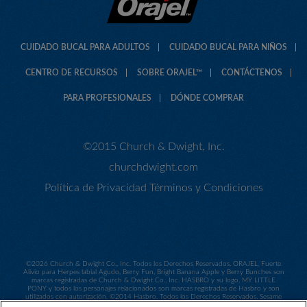
CUIDADO BUCAL PARA ADULTOS
CUIDADO BUCAL PARA NIÑOS
CENTRO DE RECURSOS
SOBRE ORAJEL™
CONTÁCTENOS
PARA PROFESIONALES
DÓNDE COMPRAR
©2015 Church & Dwight, Inc.
churchdwight.com
Política de Privacidad
Términos y Condiciones
©
2026 Church & Dwight Co., Inc. Todos los Derechos Reservados. ORAJEL, Fuerte
Alivio para Herpes labial Agudo, Berry Fun, Bright Banana Apple y Berry Bunches son
marcas registradas de Church & Dwight Co., Inc. HASBRO y su logo, MY LITTLE
PONY y todos los personajes relacionados son marcas registradas de Hasbro y son
utilizados con autorización. ©2014 Hasbro. Todos los Derechos Reservados. Sesame
Workshop y su logo, así como todos los personales relacionados son marcas