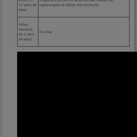
12 años de
supervisados al utilizar este producto.
edad
Niños
menores
No Usar
de 2 años
de edad