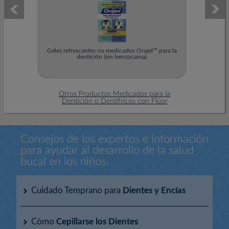
Geles refrescantes no medicados Orajel™ para la
Baby Ora
dentición (sin benzocaína)
Otros Productos Medicados para la
Dentición o Dentífricos con Flúor
Consejos de los expertos e información
para ayudar al desarrollo de la salud
bucal en los niños.
Cuidado Temprano para
Dientes y Encías
Cómo
Cepillarse los Dientes