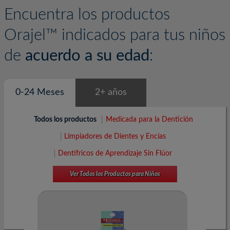
ofrece una línea completa de dentífricos de aprendizaje sin flúor y dentífricos
con flúor con los personajes favoritos de los niños.
Encuentra los productos
Permite que sean nuestros personajes los que enseñen a los tuyos cómo
Orajel™ indicados para tus niños
cepillarse los dientes
de
acuerdo a su edad
:
0-24 Meses
2+ años
Todos los productos
Medicada para la Dentición
Limpiadores de Dientes y Encías
Dentífricos de Aprendizaje Sin Flúor
Ver Todos los Productos para Niños