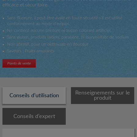
efficace et sécuritaire.
Sans fluorure, il peut être avalé en toute sécurité s’il est utilisé
conformément au mode d’emploi.
Ne contient aucune teinture ni aucun colorant artificiel.
Sans gluten, produits laitiers, parabène, ni laurylsulfate de sodium
Non abrasif, pour un nettoyage en douceur
Saveurs : Fruits amusants
Points de vente
Renseignements sur le
Conseils d’utilisation
produit
Conseils d’expert