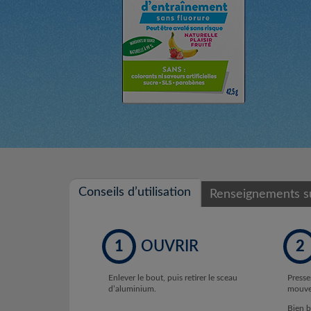
Conseils d’utilisation
Renseignements su
1
OUVRIR
2
Enlever le bout, puis retirer le sceau
Presse
d’aluminium.
mouvem
Bien b