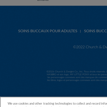
SOINS BUCCAUX POUR ADULTES
SOINS BUC
©2022 Church & Dwi
©
2026 Church & Dwight Co., Inc. Tous droits réservés. 
HASBRO et son logo, MY LITTLE PONY et tous les person
les personnages connexes sont des marques de commerc
les titres, logos et personnages connexes sont des marq
We use cookies and other tracking technologies to collect and record info