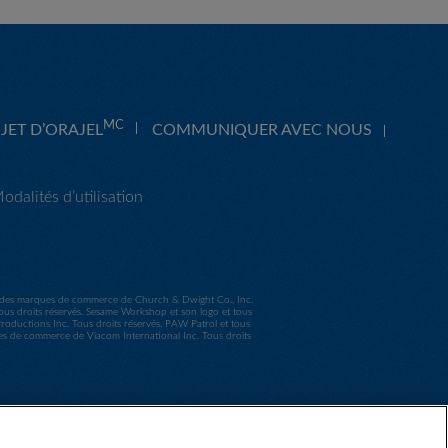
MC
JET D’ORAJEL
COMMUNIQUER AVEC NOUS
odalités d’utilisation
nt des marques de commerce de Church & Dwight Co., Inc.
s droits réservés. Sesame Workshop et son logo et tous
uctions Inc. Tous droits réservés. PAW Patrol et tous
ues de commerce de Viacom International Inc. Tous droits