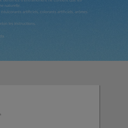
ce dentifrice d'entraînement ne contient que les
ne naturelle.
 édulcorants artificiels, colorants artificiels, arômes
elon les instructions.
ada
n