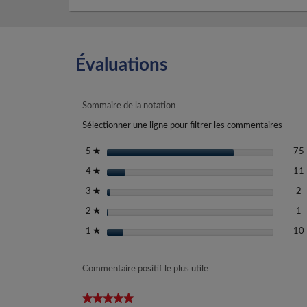
Évaluations
Sommaire de la notation
Sélectionner une ligne pour filtrer les commentaires
étoiles
75
5
★
étoiles
11
4
★
2
S
étoiles
2
3
★
1
S
étoiles
1
2
★
étoiles
10
1
★
Commentaire positif le plus utile
★★★★★
★★★★★