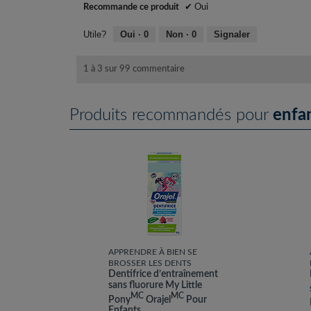
s
e
Recommande ce produit
✔
Oui
.
d
i
5
Utile?
Oui ·
0
Non ·
0
Signaler
a
l
é
1 à 3 sur 99 commentaire
o
t
g
u
o
Produits recommandés pour
enfa
e
i
.
l
e
s
s
u
r
5
.
APPRENDRE À BIEN SE
BROSSER LES DENTS
Dentifrice d’entraînement
sans fluorure My Little
MC
MC
Pony
Orajel
Pour
Enfants