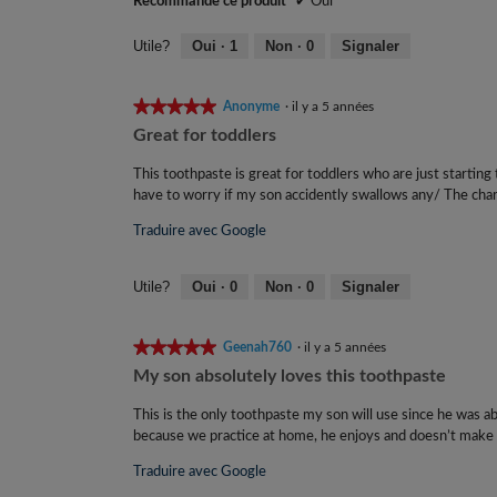
r
Recommande ce produit
✔
Oui
R
a
l
é
Utile?
Oui ·
1
Non ·
0
Signaler
'
d
o
i
★★★★★
★★★★★
u
Anonyme
·
il y a 5 années
g
v
5
Great for toddlers
e
étoile(s)
é
r
sur
This toothpaste is great for toddlers who are just starting 
l
t
5.
have to worry if my son accidently swallows any/ The char
e
u
i
Traduire avec Google
r
e
l
d
y
Utile?
Oui ·
0
Non ·
0
Signaler
'
a
u
7
n
★★★★★
★★★★★
Geenah760
·
il y a 5 années
e
a
5
My son absolutely loves this toothpaste
b
n
étoile(s)
o
sur
This is the only toothpaste my son will use since he was a
n
î
5.
because we practice at home, he enjoys and doesn’t make 
é
t
e
e
Traduire avec Google
d