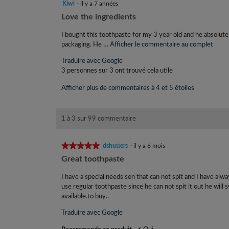
5
Kiwi
·
il y a 7 années
étoile(s)
C
Love the ingredients
sur
o
5.
I bought this toothpaste for my 3 year old and he absolute
m
packaging. He …
Afficher le commentaire au complet
C
m
e
Traduire avec Google
t
e
3 personnes sur 3 ont trouvé cela utile
t
n
e
Afficher plus de commentaires à 4 et 5 étoiles
t
a
a
c
t
i
1 à 3 sur 99 commentaire
i
r
o
e
n
★★★★★
★★★★★
dshutters
·
il y a 6 mois
d
e
5
Great toothpaste
n
e
étoile(s)
t
K
sur
I have a special needs son that can not spit and I have alw
r
5.
use regular toothpaste since he can not spit it out he will s
i
a
available.to buy..
w
î
n
i
Traduire avec Google
e
.