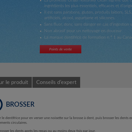
La promesse Orajel Naturally Clean signifie que 
d’entraînement
ingrédients les plus essentiels, efficaces et d'origi
sans
fluorure
Il est sans parabens, gluten, produits laitiers, SLS,
PAW
artificiels, alcool, aspartame et silicones.
Patrol(MC)
Sans fluor, donc sans danger en cas d’ingestion s
Orajel(MC)
Non abrasif pour un nettoyage en douceur
La marque dentifrice de formation n ° 1 au Can
Points de vente
r le produit
Conseils d’expert
BROSSER
r le dentifrice pour en verser une noisette sur la brosse à dent, puis brosser les dents e
ents circulaires.
rosser les dents après les repas ou au moins deux fois par jour.