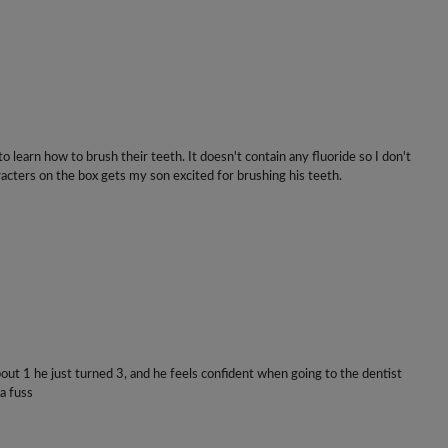
o
m
.
R
é
d
to learn how to brush their teeth. It doesn't contain any fluoride so I don't
i
acters on the box gets my son excited for brushing his teeth.
g
é
l
e
i
l
y
a
bout 1 he just turned 3, and he feels confident when going to the dentist
4
a fuss
a
n