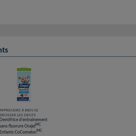
n
é
e
s
.
1
nts
é
t
o
i
l
e
s
s
u
APPRENDRE À BIEN SE
BROSSER LES DENTS
r
Dentifrice d'entraînement
5
MC
sans fluorure Orajel
.
MC
Enfants CoComelon