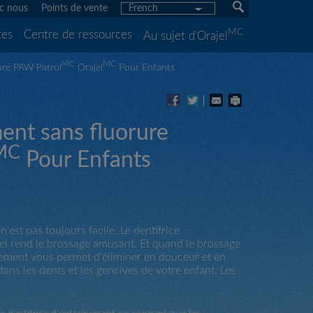
c nous
Points de vente
French
MC
tes
Centre de ressources
Au sujet d’Orajel
MC
MC
ure PAW Patrol
Orajel
Pour Enfants
ent sans fluorure
MC
Pour Enfants
'est pas toujours facile. Le dentifrice
el rend le brossage amusant. Et quand le brossage
era
aînement vous permet d'éliminer en douceur et en
ture
ans les dents et les gencives de votre enfant. Les
e.