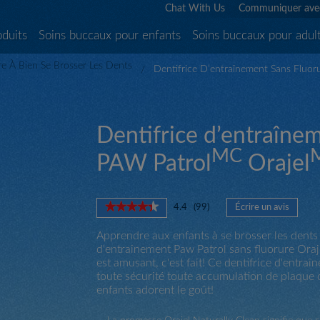
Chat With Us
Communiquer ave
oduits
Soins buccaux pour enfants
Soins buccaux pour adul
e À Bien Se Brosser Les Dents
Dentifrice D’entraînement Sans Fluor
Dentifrice d’entraînem
MC
PAW Patrol
Orajel
★★★★★
★★★★★
4.4
(
99
)
Écrire un avis
.
4.4
Cette
étoile(s)
Apprendre aux enfants à se brosser les dents n
action
sur
d'entraînement Paw Patrol sans fluorure Oraj
entraîn
5.
est amusant, c'est fait! Ce dentifrice d'entr
l'ouver
Lire
toute sécurité toute accumulation de plaque d
d'une
les
enfants adorent le goût!
boîte
avis
pour
de
Dentifrice
dialogu