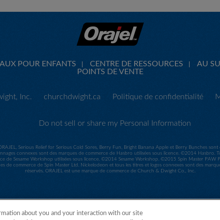
CAUX POUR ENFANTS
CENTRE DE RESSOURCES
AU SU
POINTS DE VENTE
ght, Inc.
churchdwight.ca
Politique de confidentialité
M
Do not sell or share my Personal Information
ORAJEL, Serious Relief for Serious Cold Sores, Berry Fun, Bright Banana Apple et Berry Bunches so
nages connexes sont des marques de commerce de Hasbro utilisées sous licence. ©2014 Hasbro. Tou
e de Sesame Workshop utilisées sous licence. ©2014 Sesame Workshop. ©2015 Spin Master PAW Prod
ues de commerce de Spin Master Ltd. Nickelodeon et tous les titres et logos connexes sont des marq
réservés. ORAJEL est une marque de commerce de Church & Dwight Co., Inc.
rmation about you and your interaction with our site