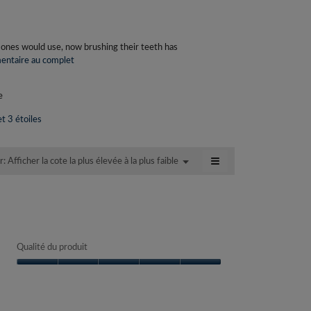
e ones would use, now brushing their teeth has
entaire au complet
C
e
t
e
t
e
t 3 étoiles
a
c
t
≡
Afficher la cote la plus élevée à la plus faible
Menu
ar:
▼
i
Cliquer
o
sur
n
le
bouton
e
suivant
n
mettra
à
t
jour
r
Qualité du produit
le
a
contenu
ci-
Qualité
î
dessous
du
n
produit,
e
5