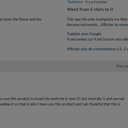
1
Twinmom
·
il y a 4 années
étoile(s)
C
Went from 5 stars to 0
sur
o
5.
ly loves the flavor and the
This was the only toothpaste my littl
m
become extremely…
Afficher le comm
m
Traduire avec Google
e
4 personnes sur 4 ont trouvé cela util
n
Afficher plus de commentaires à 1, 2 e
t
a
i
Trier p
r
e
d
e
T
ays use this product to brush his teeth he is now 35 but mentally 5 and can not
wallow it so that is why I have use this product and I am thankful that this is
w
i
n
m