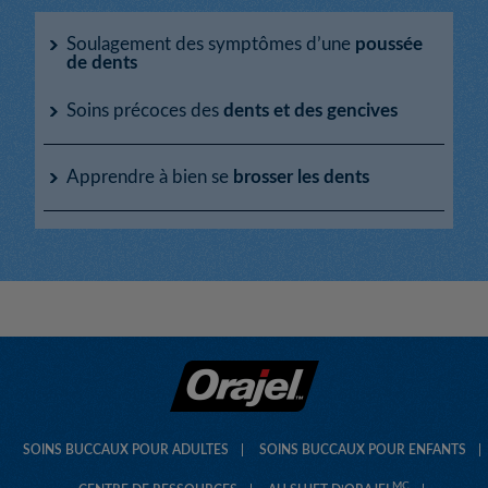
Soulagement des symptômes d’une
poussée
de dents
Soins précoces des
dents et des gencives
Apprendre à bien se
brosser les dents
Poussées de dents après 2 ans - L’évolution de la
bouche de votre enfant
Comment prendre soin des gencives et des
premières dents de votre bébé
Six façons inusitées d’encourager vos enfants à se
Prévention des caries chez les bébés
brosser les dents
Hygiène dentaire des enfants : Quand consulter
Causes des caries chez les enfants
un dentiste?
SOINS BUCCAUX POUR ADULTES
SOINS BUCCAUX POUR ENFANTS
Enfants et fluorure : tout ce que vous devez savoir
MC