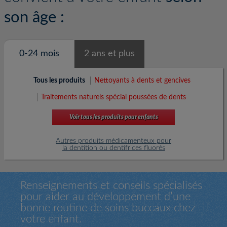
son âge :
0-24 mois
2 ans et plus
Tous les produits
Nettoyants à dents et gencives
Traitements naturels spécial poussées de dents
Voir tous les produits pour enfants
Autres produits médicamenteux pour
la dentition ou dentifrices fluorés
Renseignements et conseils spécialisés
pour aider au développement d’une
bonne routine de soins buccaux chez
votre enfant.