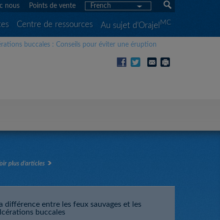
c nous
Points de vente
French
MC
tes
Centre de ressources
Au sujet d’Orajel
rations buccales : Conseils pour éviter une éruption
oir plus d’articles
a différence entre les feux sauvages et les
lcérations buccales