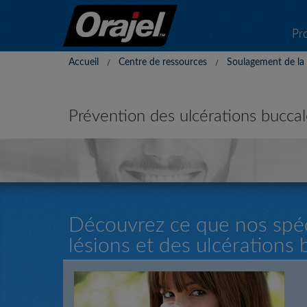
Pr
Accueil
Centre de ressources
Soulagement de la 
Prévention des ulcérations buccal
Découvrez ce que nos spéci
lésions et des ulcérations 