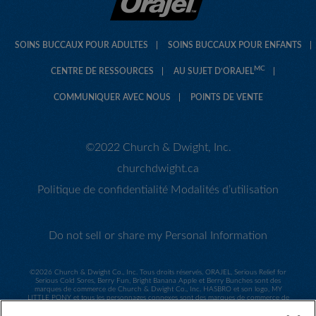
SOINS BUCCAUX POUR ADULTES
SOINS BUCCAUX POUR ENFANTS
MC
CENTRE DE RESSOURCES
AU SUJET D’ORAJEL
COMMUNIQUER AVEC NOUS
POINTS DE VENTE
©2022 Church & Dwight, Inc.
churchdwight.ca
Politique de confidentialité
Modalités d’utilisation
Do not sell or share my Personal Information
©
2026 Church & Dwight Co., Inc. Tous droits réservés. ORAJEL, Serious Relief for
Serious Cold Sores, Berry Fun, Bright Banana Apple et Berry Bunches sont des
marques de commerce de Church & Dwight Co., Inc. HASBRO et son logo, MY
LITTLE PONY et tous les personnages connexes sont des marques de commerce de
Hasbro utilisées sous licence. ©2014 Hasbro. Tous droits réservés. Sesame Workshop
et son logo et tous les personnages connexes sont des marques de commerce de