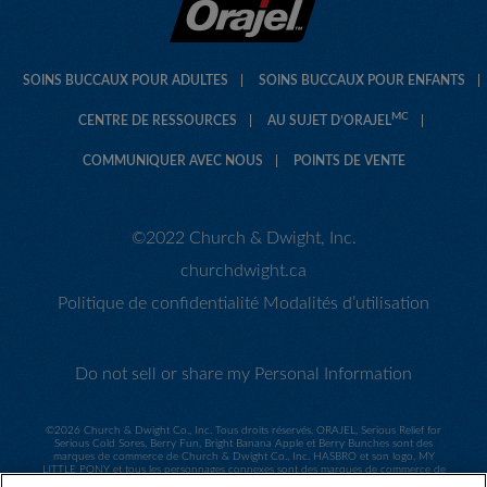
SOINS BUCCAUX POUR ADULTES
SOINS BUCCAUX POUR ENFANTS
MC
CENTRE DE RESSOURCES
AU SUJET D’ORAJEL
COMMUNIQUER AVEC NOUS
POINTS DE VENTE
©2022 Church & Dwight, Inc.
churchdwight.ca
Politique de confidentialité
Modalités d’utilisation
Do not sell or share my Personal Information
©
2026 Church & Dwight Co., Inc. Tous droits réservés. ORAJEL, Serious Relief for
Serious Cold Sores, Berry Fun, Bright Banana Apple et Berry Bunches sont des
marques de commerce de Church & Dwight Co., Inc. HASBRO et son logo, MY
LITTLE PONY et tous les personnages connexes sont des marques de commerce de
Hasbro utilisées sous licence. ©2014 Hasbro. Tous droits réservés. Sesame Workshop