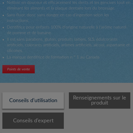
Nettoie en douceur et efficacement les dents et les gencives tout en
éliminant les aliments et la plaque dentaire lors du brossage.
Sans fluor, donc sans danger en cas d’ingestion selon les
instructions.
Dentifrice pour enfants 100% d'origine naturelle à l'arôme naturel
de pomme et de banane.
Il est sans parabens, gluten, produits laitiers, SLS, édulcorants
artificiels, colorants artificiels, arômes artificiels, alcool, aspartame et
silicones.
La marque dentifrice de formation n ° 1 au Canada
Points de vente
Renseignements sur le
Conseils d’utilisation
produit
Conseils d’expert