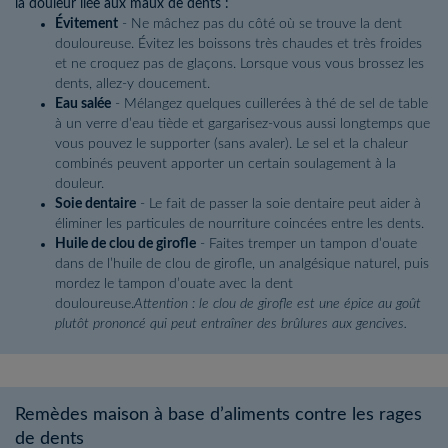
la douleur liée aux maux de dents :
Évitement
- Ne mâchez pas du côté où se trouve la dent
douloureuse. Évitez les boissons très chaudes et très froides
et ne croquez pas de glaçons. Lorsque vous vous brossez les
dents, allez-y doucement.
Eau salée
- Mélangez quelques cuillerées à thé de sel de table
à un verre d’eau tiède et gargarisez-vous aussi longtemps que
vous pouvez le supporter (sans avaler). Le sel et la chaleur
combinés peuvent apporter un certain soulagement à la
douleur.
Soie dentaire
- Le fait de passer la soie dentaire peut aider à
éliminer les particules de nourriture coincées entre les dents.
Huile de clou de girofle
- Faites tremper un tampon d’ouate
dans de l’huile de clou de girofle, un analgésique naturel, puis
mordez le tampon d’ouate avec la dent
douloureuse.
Attention : le clou de girofle est une épice au goût
plutôt prononcé qui peut entraîner des brûlures aux gencives.
Remèdes maison à base d’aliments contre les rages
de dents