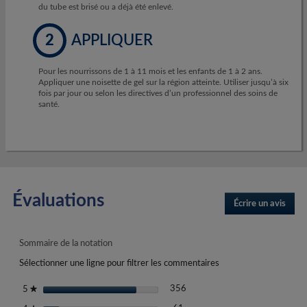
du tube est brisé ou a déjà été enlevé.
2
APPLIQUER
Pour les nourrissons de 1 à 11 mois et les enfants de 1 à 2 ans.
Appliquer une noisette de gel sur la région atteinte. Utiliser jusqu’à six
fois par jour ou selon les directives d’un professionnel des soins de
santé.
Évaluations
Écrire un avis
.
Cett
actio
entra
Sommaire de la notation
l'ouv
Sélectionner une ligne pour filtrer les commentaires
d'une
boîte
356 commentaires avec 5 étoil
Sélectionnez pour filtrer les c
étoiles
356
5
★
de