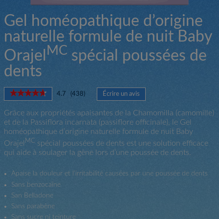
Gel homéopathique d’origine
naturelle formule de nuit Baby
MC
Orajel
spécial poussées de
dents
★★★★★
★★★★★
4.7
(
438
)
Écrire un avis
.
4.7
Cette
étoile(s)
Grâce aux propriétés apaisantes de la Chamomilla (camomille)
action
sur
et de la Passiflora incarnata (passiflore officinale), le Gel
entraînera
5.
homéopathique d’origine naturelle formule de nuit Baby
l'ouverture
Lire
d'une
MC
les
Orajel
spécial poussées de dents est une solution efficace
boîte
avis
qui aide à soulager la gêne lors d’une poussée de dents.
pour
de
Gel
dialogue.
homéopathique
Apaise la douleur et l’irritabilité causées par une poussée de dents
d’origine
Sans benzocaïne
naturelle
San Belladone
formule
de
Sans parabène
nuit
Sans sucre ni teinture