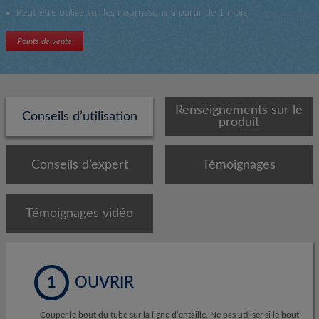
Orajel(MC)
Peut être utilisé sur les nourrissons à partir de 1 mois
spécial
poussées
de
Points de vente
dents
Renseignements sur le
Conseils d’utilisation
produit
Conseils d’expert
Témoignages
Témoignages vidéo
1
OUVRIR
Couper le bout du tube sur la ligne d’entaille. Ne pas utiliser si le bout