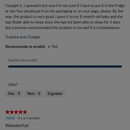
jour
5.
le
I bought it, I opened it but now I'm not sure if I have to put it in the fridge
conte
or not. You should put it on the packaging or on your page, please. By the
ci-
dess
way, the product is very good. I gave it to my 8-month-old baby and she
was finally able to sleep since she had not been able to sleep for 3 days
but someone recommended this product to me and it is instantaneous.
Traduire avec Google
Recommande ce produit
✔
Oui
Qualité du produit
Qualité
du
produit,
Utile?
5
sur
Oui ·
5
Non ·
3
Signaler
5
★★★★★
★★★★★
5
Squid
·
il y a 4 années
étoile(s)
Wonderful!
sur