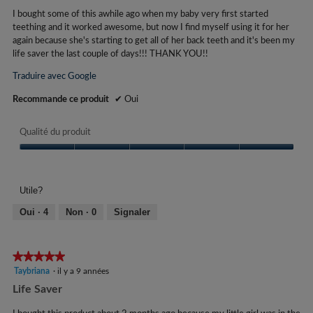
5.
I bought some of this awhile ago when my baby very first started
teething and it worked awesome, but now I find myself using it for her
again because she's starting to get all of her back teeth and it's been my
life saver the last couple of days!!! THANK YOU!!
Traduire avec Google
Recommande ce produit
✔
Oui
Qualité du produit
Qualité
du
produit,
Utile?
5
sur
Oui ·
4
Non ·
0
Signaler
5
★★★★★
★★★★★
5
Taybriana
·
il y a 9 années
étoile(s)
Life Saver
sur
5.