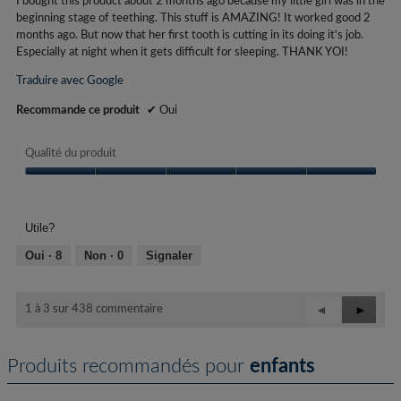
I bought this product about 2 months ago because my little girl was in the
beginning stage of teething. This stuff is AMAZING! It worked good 2
months ago. But now that her first tooth is cutting in its doing it's job.
Especially at night when it gets difficult for sleeping. THANK YOI!
Traduire avec Google
Recommande ce produit
✔
Oui
Qualité du produit
Qualité
du
produit,
Utile?
5
sur
Oui ·
8
Non ·
0
Signaler
5
Précédent
◄
Suivant
►
1 à 3 sur 438 commentaire
Reviews
Review
Produits recommandés pour
enfants