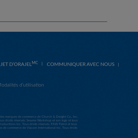
MC
JET D’ORAJEL
COMMUNIQUER AVEC NOUS
odalités d’utilisation
nt des marques de commerce de Church & Dwight Co., Inc.
s droits réservés. Sesame Workshop et son logo et tous
uctions Inc. Tous droits réservés. PAW Patrol et tous
ues de commerce de Viacom International Inc. Tous droits