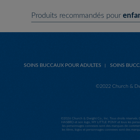
Produits recommandés pour
enfa
SOINS BUCCAUX POUR ADULTES
SOINS BUC
©2022 Church & Dwi
©
2026 Church & Dwight Co., Inc. Tous droits réservés. 
HASBRO et son logo, MY LITTLE PONY et tous les person
les personnages connexes sont des marques de commerc
les titres, logos et personnages connexes sont des marq