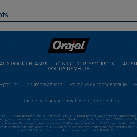
nts
CAUX POUR ENFANTS
CENTRE DE RESSOURCES
AU SU
POINTS DE VENTE
ght, Inc.
churchdwight.ca
Politique de confidentialité
M
Do not sell or share my Personal Information
ORAJEL, Serious Relief for Serious Cold Sores, Berry Fun, Bright Banana Apple et Berry Bunches so
nages connexes sont des marques de commerce de Hasbro utilisées sous licence. ©2014 Hasbro. Tou
e de Sesame Workshop utilisées sous licence. ©2014 Sesame Workshop. ©2015 Spin Master PAW Prod
ues de commerce de Spin Master Ltd. Nickelodeon et tous les titres et logos connexes sont des marq
réservés. ORAJEL est une marque de commerce de Church & Dwight Co., Inc.