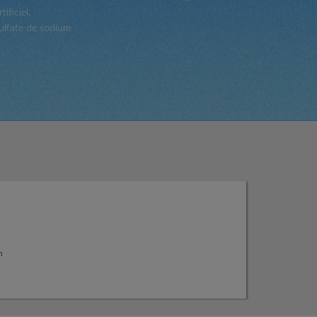
ificiel.
lsulfate de sodium
n