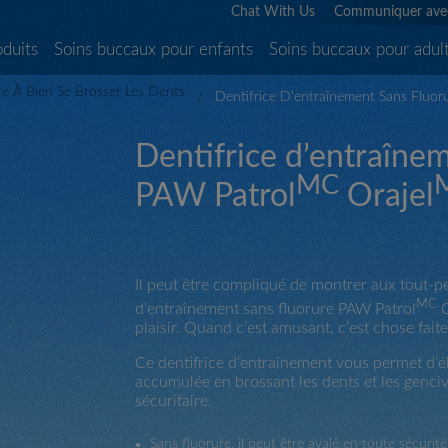
Chat With Us
Communiquer ave
oduits
Soins buccaux pour enfants
Soins buccaux pour adul
e À Bien Se Brosser Les Dents
Dentifrice D’entraînement Sans Fluor
Dentifrice d’entraînem
MC
PAW Patrol
Orajel
Il peut être compliqué de montrer aux tout-pe
MC
d’entraînement sans fluorure PAW Patrol
O
plaisir. Quand c’est amusant, c’est chose faite
Ce dentifrice d’entraînement vous permet d’él
accumulée en brossant les dents et les genciv
sécuritaire.
Sans fluorure, il peut être avalé en toute sécurit