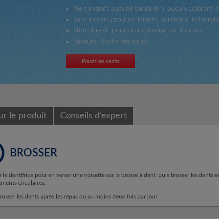
Ne contient aucune teinture ni aucun colorant art
Sans gluten, produits laitiers, parabène, ni laury
Non abrasif, pour un nettoyage en douceur
Saveurs : Fruits amusants
Points de vente
r le produit
Conseils d’expert
BROSSER
r le dentifrice pour en verser une noisette sur la brosse à dent, puis brosser les dents e
ents circulaires.
rosser les dents après les repas ou au moins deux fois par jour.