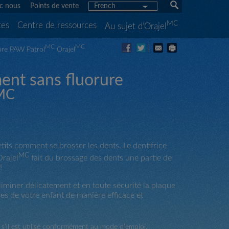
c nous
Points de vente
French
MC
tes
Centre de ressources
Au sujet d’Orajel
MC
MC
ure PAW Patrol
Orajel
ent sans fluorure
MC
tits comment se brosser les dents. Le dentifrice
MC
rajel
fait du brossage des dents une partie de
!
iminer délicatement et en toute sécurité la plaque
es de votre enfant de manière efficace et
é s’il est utilisé conformément au mode d’emploi.