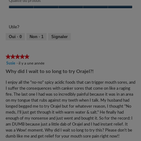
Qualité du produit
e
s
Qualité
s
du
produit,
u
Utile?
5
r
sur
Oui ·
0
Non ·
1
Signaler
5
5
.
★★★★★
★★★★★
5
Susie
·
il y a une année
étoile(s)
Why did I wait to so long to try Orajel?!
sur
5.
I enjoy all the "no-no" spicy acidic foods that can trigger mouth sores, and
I suffer the consequences with canker sores that come on like a raging
fire. The last one I had was so incredibly painful because it was in an area
on my tongue that rubs against my teeth when I talk. My husband had
longed begged me to try Orajel but for whatever reason, I thought "No
meds, I'll just get through it with warm water & salt." He finally had
enough of my nonsense and just went and bought it. So for the record: I
am DUMB because just a little dab of Orajel and I had instant relief. It
was a Wow! moment. Why did I wait so long to try this? Please don't be
dumb like me and get relief for your mouth sore pain right now!!