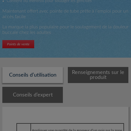
Contient du menthol pour soulager les gencives
Maintenant offert avec pointe de tube prête à l’emploi pour un
accès facile
La marque la plus populaire pour le soulagement de la douleur
buccale chez les adultes
Points de vente
Renseignements sur le
Conseils d’utilisation
produit
Conseils d’expert
Appliquer une quantité de la grosseur d’un pois sur la zone