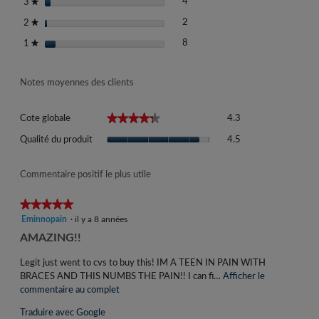
4 commentaires avec 3 étoiles.
Sélectionnez pour filtrer les com
étoiles
4
3
★
2 commentaires avec 2 étoiles.
Sélectionnez pour filtrer les com
étoiles
2
2
★
8 commentaires avec 1 étoile.
Sélectionnez pour filtrer les com
étoiles
8
1
★
Notes moyennes des clients
Cote
★★★★★
★★★★★
Cote globale
4.3
globale,
Qualité
La
Qualité du produit
4.5
du
cote
produit,
moyenne
La
Commentaire positif le plus utile
est
cote
de
moyenne
★★★★★
★★★★★
4.3
est
sur
5
Eminnopain
·
il y a 8 années
de
5.
étoile(s)
C
AMAZING!!
4.5
sur
o
sur
5.
Legit just went to cvs to buy this! IM A TEEN IN PAIN WITH
5.
m
BRACES AND THIS NUMBS THE PAIN!! I can fi…
Afficher le
m
commentaire au complet
C
e
e
Traduire avec Google
t