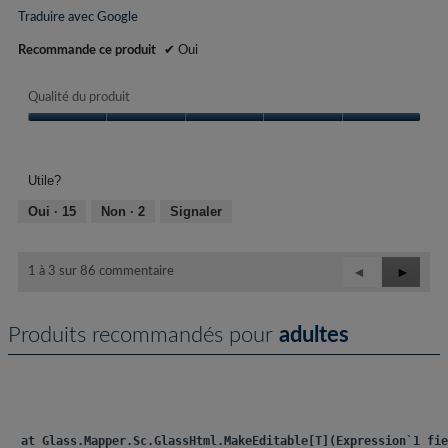
Traduire avec Google
Recommande ce produit
✔
Oui
Qualité du produit
Qualité
du
produit,
Utile?
5
sur
Oui ·
15
Non ·
2
Signaler
5
Précédent
◄
Suivant
►
1 à 3 sur 86 commentaire
Reviews
Review
Produits recommandés pour
adultes
   at Glass.Mapper.Sc.GlassHtml.MakeEditable[T](Expression`1 fie