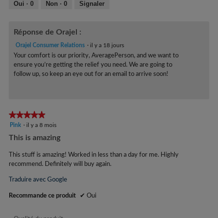
sur
Oui ·
0
Non ·
0
Signaler
u
n
l
.
5
e
e
y
5
.
b
Réponse de Orajel :
a
o
9
î
é
Orajel Consumer Relations
·
il y a 18 jours
t
a
Your comfort is our priority, AveragePerson, and we want to
t
e
ensure you’re getting the relief you need. We are going to
n
o
d
follow up, so keep an eye out for an email to arrive soon!
n
i
e
d
é
l
i
e
e
a
s
★★★★★
★★★★★
s
l
5
Pink
·
il y a 8 mois
.
s
o
étoile(s)
g
This is amazing
1
u
sur
u
r
5.
e
This stuff is amazing! Worked in less than a day for me. Highly
é
5
.
recommend. Definitely will buy again.
t
.
Traduire avec Google
o
i
Recommande ce produit
✔
Oui
l