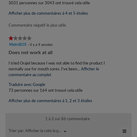
n
3031 personnes sur 3043 ont trouvé cela utile
t
t
e
Afficher plus de commentaires à 4 et 5 étoiles
a
a
c
i
Commentaire négatif le plus utile
t
r
i
★★★★★
★★★★★
e
o
1
MetroBOS
·
il y a 9 années
d
n
étoile(s)
e
C
Does not work at all
e
sur
n
o
E
5.
t
I tried Orajel because I was not able to find the product I
m
m
r
normally use for mouth sores. I've been…
Afficher le
m
i
a
commentaire au complet
C
î
e
e
n
Traduire avec Google
n
t
n
n
73 personnes sur 164 ont trouvé cela utile
e
t
t
o
r
e
Afficher plus de commentaires à 1, 2 et 3 étoiles
a
a
p
a
l
c
i
a
'
t
r
i
1 à 3 sur 86 commentaire
o
i
e
n
u
o
≡
Afficher la cote la plus élevée à la plus faible
Menu
Trier par:
▼
d
v
n
.
Cliqu