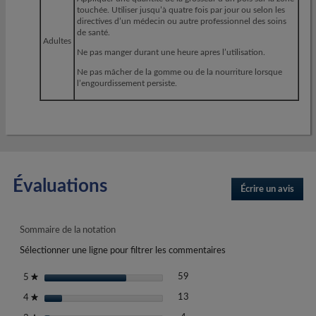
touchée. Utiliser jusqu’à quatre fois par jour ou selon les
directives d’un médecin ou autre professionnel des soins
de santé.
Adultes
Ne pas manger durant une heure apres l’utilisation.
Ne pas mâcher de la gomme ou de la nourriture lorsque
l’engourdissement persiste.
Évaluations
Écrire un avis
.
Cett
actio
entra
Sommaire de la notation
l'ouv
Sélectionner une ligne pour filtrer les commentaires
d'une
boîte
59 commentaires avec 5 étoiles
Sélectionnez pour filtrer les co
étoiles
59
5
★
de
13 commentaires avec 4 étoiles
Sélectionnez pour filtrer les co
dialo
étoiles
13
4
★