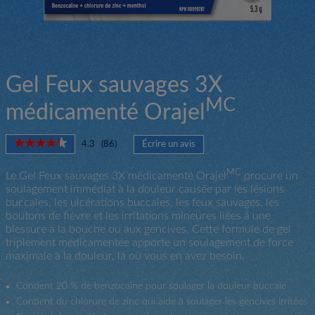
Gel Feux sauvages 3X
MC
médicamenté Orajel
★★★★★
★★★★★
4.3
(
86
)
Écrire un avis
.
4.3
Cette
étoile(s)
action
MC
Le Gel Feux sauvages 3X médicamenté Orajel
procure un
sur
entraînera
soulagement immédiat à la douleur causée par les lésions
5.
l'ouverture
buccales, les ulcérations buccales, les feux sauvages, les
Lire
d'une
les
boutons de fièvre et les irritations mineures liées à une
boîte
avis
blessure à la bouche ou aux gencives. Cette formule de gel
pour
de
triplement médicamentée apporte un soulagement de force
Gel
dialogue.
maximale à la douleur, là où vous en avez besoin.
Feux
sauvages
3X
Contient 20 % de benzocaïne pour soulager la douleur buccale
médicamenté
Contient du chlorure de zinc qui aide à soulager les gencives irritées
Orajel