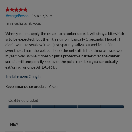
e
e
e
R
sur
r
n
le
★★★★★
★★★★★
M
é
bout
t
t
5
AveragePerson
·
il y a 19 jours
suiva
e
d
u
r
mettr
étoile(s)
Immediate it was!
r
t
a
à
i
sur
jour
e
î
r
g
5.
le
When you first apply the cream to a canker sore, it will sting a bit (which
d
n
conte
o
é
is to be expected), but then it's numb in basically 5 seconds. Though, I
'
ci-
e
dess
didn't want to swallow it so I just spat my saliva out and felt a faint
B
l
u
r
sweetness from the gel, so I hope the gel still did it's thing or I screwed
n
a
O
e
myself over. While it doesn't put a protective barrier over the canker
e
l
S
i
sore, it still temporarily removes the pain from it so you can actually
b
'
.
l
eat/drink for once AT LAST! 😮‍💨
o
o
R
y
î
u
Traduire avec Google
t
v
é
a
e
e
Recommande ce produit
✔
Oui
d
8
d
r
i
a
e
t
Qualité du produit
g
d
n
u
i
r
é
n
Qualité
a
e
du
l
é
l
d
produit,
e
e
o
Utile?
'
5
i
g
u
s