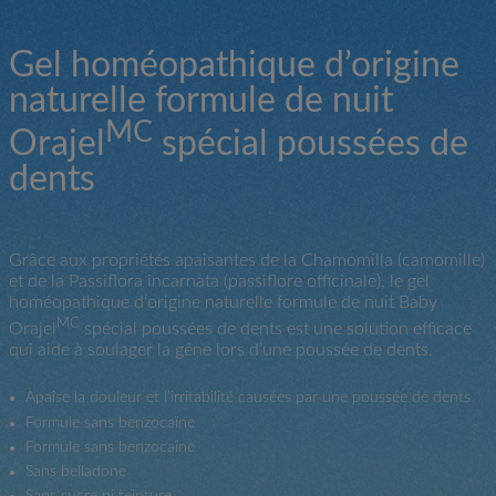
Gel homéopathique d’origine
naturelle formule de nuit
MC
Orajel
spécial poussées de
dents
Grâce aux propriétés apaisantes de la Chamomilla (camomille)
et de la Passiflora incarnata (passiflore officinale), le gel
homéopathique d’origine naturelle formule de nuit Baby
MC
Orajel
spécial poussées de dents est une solution efficace
qui aide à soulager la gêne lors d’une poussée de dents.
Apaise la douleur et l’irritabilité causées par une poussée de dents
Formule sans benzocaïne
Formule sans benzocaïne
Sans belladone