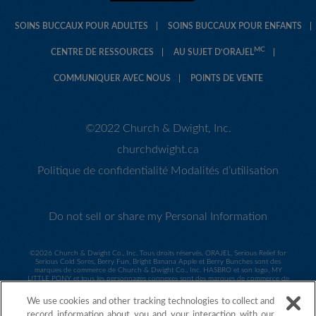
SOINS BUCCAUX POUR ADULTES
SOINS BUCCAUX POUR ENFANTS
MC
CENTRE DE RESSOURCES
AU SUJET D’ORAJEL
COMMUNIQUER AVEC NOUS
POINTS DE VENTE
©2022 Church & Dwight, Inc.
churchdwight.ca
Politique de confidentialité
Modalités d’utilisation
Do not sell or share my Personal Information
©
2026 Church & Dwight Co., Inc. Tous droits réservés. ORAJEL, Serious Relief for
Serious Cold Sores, Berry Fun, Bright Banana Apple et Berry Bunches sont des
marques de commerce de Church & Dwight Co., Inc. HASBRO et son logo, MY
LITTLE PONY et tous les personnages connexes sont des marques de commerce de
Hasbro utilisées sous licence. ©2014 Hasbro. Tous droits réservés. Sesame Workshop
et son logo et tous les personnages connexes sont des marques de commerce de
We use cookies and other tracking technologies to collect and
Sesame Workshop utilisées sous licence. ©2014 Sesame Workshop. ©2015 Spin
Master PAW Productions Inc. Tous droits réservés. PAW Patrol et tous les titres, logos
record information about you and your interaction with our