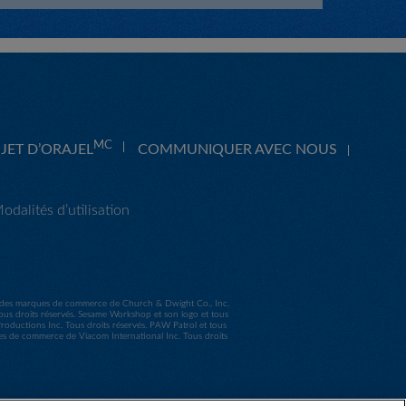
MC
JET D’ORAJEL
COMMUNIQUER AVEC NOUS
odalités d’utilisation
nt des marques de commerce de Church & Dwight Co., Inc.
s droits réservés. Sesame Workshop et son logo et tous
uctions Inc. Tous droits réservés. PAW Patrol et tous
ues de commerce de Viacom International Inc. Tous droits