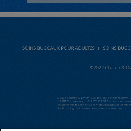
SOINS BUCCAUX POUR ADULTES
SOINS BUC
©2022 Church & Dwi
©
2026 Church & Dwight Co., Inc. Tous droits réservés. 
HASBRO et son logo, MY LITTLE PONY et tous les person
les personnages connexes sont des marques de commerc
les titres, logos et personnages connexes sont des marq