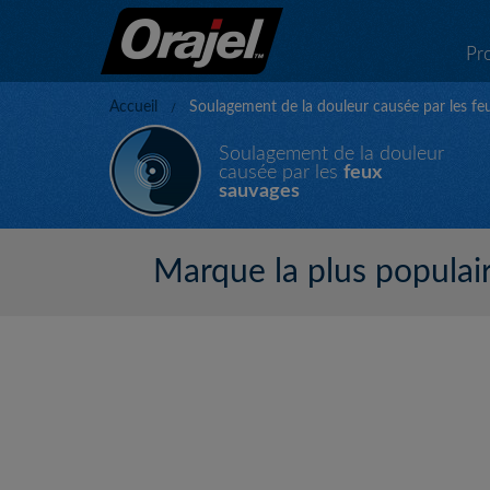
Pr
Accueil
Soulagement de la douleur causée par les fe
Soulagement de la douleur
causée par les
feux
sauvages
Marque la plus populair