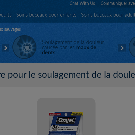
Chat With Us
Communiquer ave
oduits
Soins buccaux pour enfants
Soins buccaux pour adul
ux sauvages
Soulagement de la douleur
causée par les
maux de
dents
e pour le soulagement de la doule