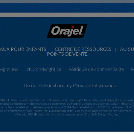
CAUX POUR ENFANTS
CENTRE DE RESSOURCES
AU SU
POINTS DE VENTE
ght, Inc.
churchdwight.ca
Politique de confidentialité
M
Do not sell or share my Personal Information
ORAJEL, Serious Relief for Serious Cold Sores, Berry Fun, Bright Banana Apple et Berry Bunches so
nages connexes sont des marques de commerce de Hasbro utilisées sous licence. ©2014 Hasbro. Tou
e de Sesame Workshop utilisées sous licence. ©2014 Sesame Workshop. ©2015 Spin Master PAW Prod
ues de commerce de Spin Master Ltd. Nickelodeon et tous les titres et logos connexes sont des marq
réservés. ORAJEL est une marque de commerce de Church & Dwight Co., Inc.