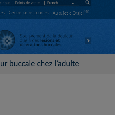
c nous
Points de vente
French
MC
tes
Centre de ressources
Au sujet d’Orajel
Soulagement de la douleur
due à des
lésions et
ulcérations buccales
ur buccale chez l’adulte