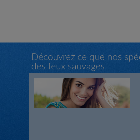
Découvrez ce que nos spéci
des feux sauvages