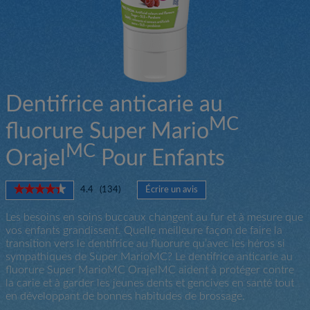
Dentifrice anticarie au
MC
fluorure Super Mario
MC
Orajel
Pour Enfants
★★★★★
★★★★★
4.4
(
134
)
Écrire un avis
.
4.4
Cette
étoile(s)
Les besoins en soins buccaux changent au fur et à mesure que
action
sur
vos enfants grandissent. Quelle meilleure façon de faire la
entraînera
5.
transition vers le dentifrice au fluorure qu’avec les héros si
l'ouverture
Lire
sympathiques de Super MarioMC? Le dentifrice anticarie au
d'une
les
fluorure Super MarioMC OrajelMC aident à protéger contre
boîte
avis
pour
la carie et à garder les jeunes dents et gencives en santé tout
de
Dentifrice
en développant de bonnes habitudes de brossage.
dialogue.
anticarie