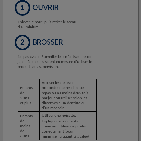
1
OUVRIR
Enlever le bout, puis retirer le sceau
d’aluminium.
2
BROSSER
Ne pas avaler. Surveiller les enfants au besoin,
jusqu’à ce qu’ils soient en mesure d’utiliser le
produit sans supervision.
Brosser les dents en
Enfants
profondeur après chaque
de
repas ou au moins deux fois
2 ans
par jour ou utiliser selon les
et plus
directives d’un dentiste ou
d’un médecin.
Utiliser une noisette.
Enfants
de
Expliquer aux enfants
moins
comment utiliser ce produit
de
correctement (pour
6 ans
minimiser la quantité avalée)