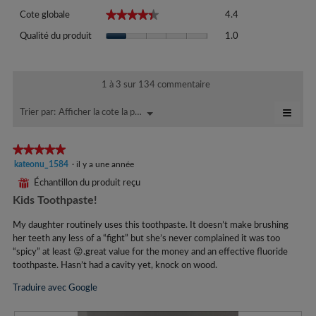
Cote
★★★★★
★★★★★
Cote globale
4.4
globale,
Qualité
La
Qualité du produit
1.0
du
cote
produit,
moyenne
La
est
cote
1 à 3 sur 134 commentaire
de
moyenne
4.4
≡
est
Afficher la cote la plus élevée à la plus faible
Menu
Trier par:
sur
▼
de
Cliqu
5.
sur
1
le
★★★★★
★★★★★
sur
bout
5.
5
kateonu_1584
·
il y a une année
suiva
mettr
étoile(s)
⊞
Échantillon du produit reçu
à
sur
jour
Kids Toothpaste!
5.
le
conte
ci-
My daughter routinely uses this toothpaste. It doesn’t make brushing
dess
her teeth any less of a “fight” but she’s never complained it was too
“spicy” at least 😜.great value for the money and an effective fluoride
toothpaste. Hasn’t had a cavity yet, knock on wood.
Traduire avec Google