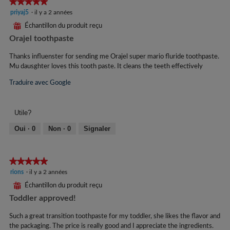
★★★★★
★★★★★
m
t
5
priyaj5
·
il y a 2 années
m
e
étoile(s)
e
a
⊞
Échantillon du produit reçu
sur
n
c
Orajel toothpaste
5.
t
t
a
i
Thanks influenster for sending me Orajel super mario fluride toothpaste.
i
o
Mu dausghter loves this tooth paste. It cleans the teeth effectively
r
n
Traduire avec Google
e
e
n
1
t
Utile?
.
r
a
Oui ·
0
Non ·
0
Signaler
î
n
e
★★★★★
★★★★★
r
a
5
rions
·
il y a 2 années
l
étoile(s)
⊞
Échantillon du produit reçu
'
sur
Toddler approved!
o
5.
u
Such a great transition toothpaste for my toddler, she likes the flavor and
v
the packaging. The price is really good and I appreciate the ingredients.