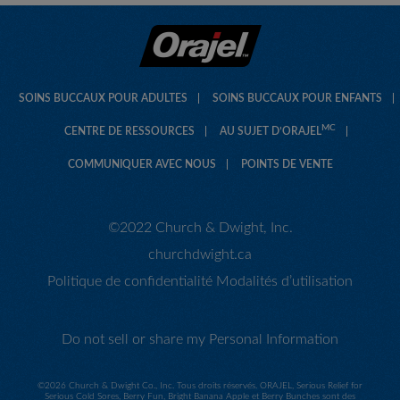
o
u
v
e
r
t
SOINS BUCCAUX POUR ADULTES
SOINS BUCCAUX POUR ENFANTS
u
r
MC
CENTRE DE RESSOURCES
AU SUJET D’ORAJEL
e
d
COMMUNIQUER AVEC NOUS
POINTS DE VENTE
'
u
n
©2022 Church & Dwight, Inc.
e
b
churchdwight.ca
o
î
Politique de confidentialité
Modalités d’utilisation
t
e
d
Do not sell or share my Personal Information
e
d
i
©
2026 Church & Dwight Co., Inc. Tous droits réservés. ORAJEL, Serious Relief for
a
Serious Cold Sores, Berry Fun, Bright Banana Apple et Berry Bunches sont des