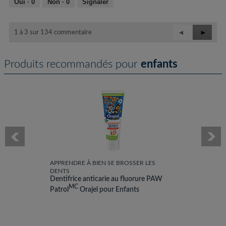
Oui ·
0
Non ·
0
Signaler
u
-
C
e
c
e
m
o
t
Précédent
◄
Suivant
►
1 à 3 sur 134 commentaire
o
m
t
Reviews
Review
d
m
e
a
e
a
l
Produits recommandés pour
enfants
n
c
e
t
t
.
a
i
i
o
r
n
e
e
n
1
t
.
r
a
î
APPRENDRE À BIEN SE BROSSER LES
DENTS
n
Dentifrice anticarie au fluorure PAW
e
MC
Patrol
Orajel pour Enfants
r
a
l
'