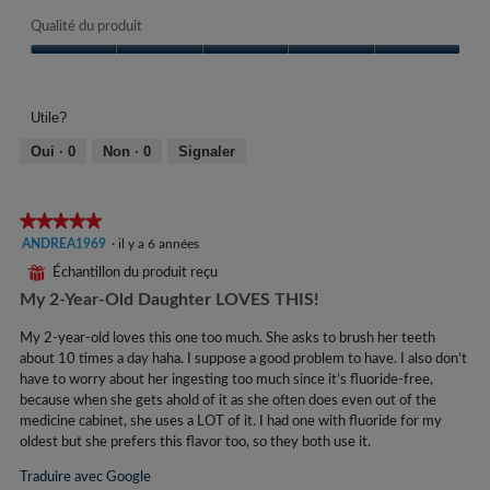
Qualité du produit
Qualité
du
produit,
Utile?
5
sur
Oui ·
0
Non ·
0
Signaler
5
★★★★★
★★★★★
5
ANDREA1969
·
il y a 6 années
étoile(s)
⊞
Échantillon du produit reçu
sur
My 2-Year-Old Daughter LOVES THIS!
5.
My 2-year-old loves this one too much. She asks to brush her teeth
about 10 times a day haha. I suppose a good problem to have. I also don’t
have to worry about her ingesting too much since it’s fluoride-free,
because when she gets ahold of it as she often does even out of the
medicine cabinet, she uses a LOT of it. I had one with fluoride for my
oldest but she prefers this flavor too, so they both use it.
Traduire avec Google