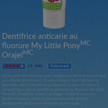
Dentifrice anticarie au
MC
fluorure My Little Pony
MC
Orajel
★★★★★
★★★★★
4.5
(
140
)
Écrire un avis
.
4.5
Cette
étoile(s)
Les besoins en soins buccaux changent au fur et à mesure que
action
sur
vos enfants grandissent. Quelle meilleure façon de faire la
entraînera
5.
transition vers le dentifrice au fluorure qu’avec les héros si
l'ouverture
Lire
sympathiques de? Le dentifrice anticarie au fluorure My Little
d'une
les
PonyMC OrajelMC aident à protéger contre la carie et à
boîte
avis
pour
garder les jeunes dents et gencives en santé tout en
de
Dentifrice
développant de bonnes habitudes de brossage.
dialogue.
anticarie