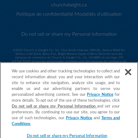
churchdwight.ca
Politique de confidentialité
Modalités d’utilisation
Do not sell or share my Personal Information
©
2026 Church & Dwight Co., Inc. Tous droits réservés. ORAJEL, Serious Relief for
Serious Cold Sores, Berry Fun, Bright Banana Apple et Berry Bunches sont des
marques de commerce de Church & Dwight Co., Inc. HASBRO et son logo, MY
LITTLE PONY et tous les personnages connexes sont des marques de commerce de
Hasbro utilisées sous licence. ©2014 Hasbro. Tous droits réservés. Sesame Workshop
et son logo et tous les personnages connexes sont des marques de commerce de
We use cookies and other tracking technologies to collect and
Sesame Workshop utilisées sous licence. ©2014 Sesame Workshop. ©2015 Spin
Master PAW Productions Inc. Tous droits réservés. PAW Patrol et tous les titres, logos
record information about you and your interaction with our
et personnages connexes sont des marques de commerce de Spin Master Ltd.
site to enhance site navigation, analyze site usage, and to
Nickelodeon et tous les titres et logos connexes sont des marques de commerce de
Viacom International Inc. Tous droits réservés. ORAJEL est une marque de commerce
enable us and our advertising partners to serve you
de Church & Dwight Co., Inc.
personalized advertising content. See our
Privacy Notice
for
more details. To opt out of the use of these technologies, click
Do not sell or share my Personal Information
and set your
preferences. By continuing to use our site, you agree to our
use of such technologies, our
Privacy Notice
and
Terms and
Conditions
Do not sell or share my Personal Information