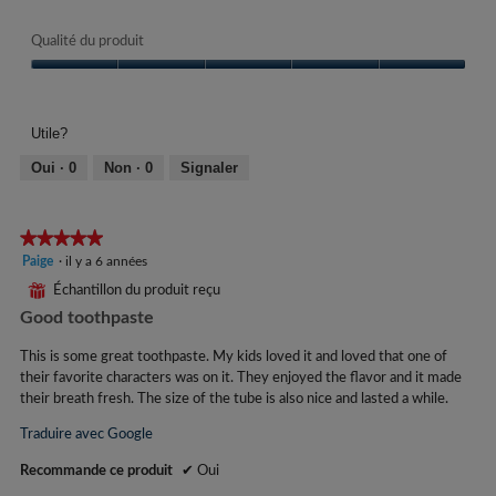
Qualité du produit
Qualité
du
produit,
Utile?
5
sur
Oui ·
0
Non ·
0
Signaler
5
★★★★★
★★★★★
5
Paige
·
il y a 6 années
étoile(s)
⊞
Échantillon du produit reçu
sur
Good toothpaste
5.
This is some great toothpaste. My kids loved it and loved that one of
their favorite characters was on it. They enjoyed the flavor and it made
their breath fresh. The size of the tube is also nice and lasted a while.
Traduire avec Google
Recommande ce produit
✔
Oui