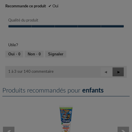
Recommande ce produit
✔
Oui
Qualité du produit
Qualité
du
produit,
Utile?
5
sur
Oui ·
0
Non ·
0
Signaler
5
Précédent
◄
Suivant
►
1 à 3 sur 140 commentaire
Reviews
Review
Produits recommandés pour
enfants