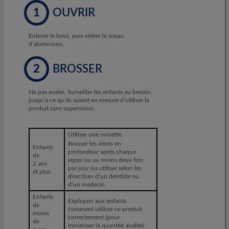
1
OUVRIR
Enlever le bout, puis retirer le sceau
d’aluminium.
2
BROSSER
Ne pas avaler. Surveiller les enfants au besoin,
jusqu’à ce qu’ils soient en mesure d’utiliser le
produit sans supervision.
Utiliser une noisette.
Brosser les dents en
Enfants
profondeur après chaque
de
repas ou au moins deux fois
2 ans
par jour ou utiliser selon les
et plus
directives d’un dentiste ou
d’un médecin.
Enfants
Expliquer aux enfants
de
comment utiliser ce produit
moins
correctement (pour
de
minimiser la quantité avalée)