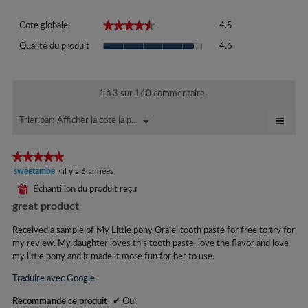
Cote
★★★★★
★★★★★
Cote globale
4.5
globale,
Qualité
La
Qualité du produit
4.6
du
cote
produit,
moyenne
La
est
cote
1 à 3 sur 140 commentaire
de
moyenne
4.5
≡
est
Afficher la cote la plus élevée à la plus faible
Menu
Trier par:
sur
▼
de
Cliqu
5.
sur
4.6
le
★★★★★
★★★★★
sur
bout
5.
5
sweetambe
·
il y a 6 années
suiva
mettr
étoile(s)
⊞
Échantillon du produit reçu
à
sur
jour
great product
5.
le
conte
ci-
Received a sample of My Little pony Orajel tooth paste for free to try for
dess
my review. My daughter loves this tooth paste. love the flavor and love
my little pony and it made it more fun for her to use.
Traduire avec Google
Recommande ce produit
✔
Oui