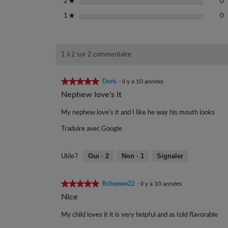
0
S
étoiles
0
2
★
0
S
étoiles
0
1
★
1 à 2 sur 2 commentaire
★★★★★
★★★★★
Doris
·
il y a 10 années
5
Nephew love's it
étoile(s)
sur
My nephew love's it and I like he way his mouth looks
5.
Traduire avec Google
Utile?
Oui ·
2
Non ·
1
Signaler
★★★★★
★★★★★
Bcheesee22
·
il y a 10 années
5
Nice
étoile(s)
sur
My child loves it it is very helpful and as told flavorable
5.