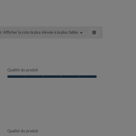
de
moyenne
5
est
sur
de
5.
4.5
sur
≡
Afficher la cote la plus élevée à la plus faible
Menu
ar:
5.
▼
Cliquer
sur
le
bouton
suivant
mettra
à
jour
Qualité du produit
le
contenu
ci-
Qualité
dessous
du
produit,
5
sur
5
Qualité du produit