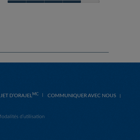
Qualité
du
produit,
4
sur
5
MC
JET D’ORAJEL
COMMUNIQUER AVEC NOUS
odalités d’utilisation