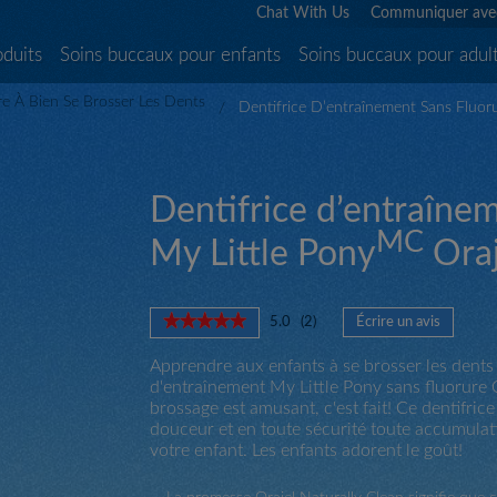
Chat With Us
Communiquer ave
oduits
Soins buccaux pour enfants
Soins buccaux pour adul
e À Bien Se Brosser Les Dents
Dentifrice D’entraînement Sans Fluoru
Dentifrice d’entraînem
MC
My Little Pony
Oraj
★★★★★
★★★★★
5.0
(
2
)
Écrire un avis
.
5
Cette
étoile(s)
Apprendre aux enfants à se brosser les dents n
action
sur
d'entraînement My Little Pony sans fluorure 
entraîne
5.
brossage est amusant, c'est fait! Ce dentifri
l'ouvert
Lire
douceur et en toute sécurité toute accumulati
d'une
les
votre enfant. Les enfants adorent le goût!
boîte
avis
pour
de
Dentifrice
dialogue.