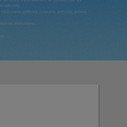
ce dentifrice d'entraînement ne contient que les
ne naturelle.
 édulcorants artificiels, colorants artificiels, arômes
elon les instructions.
ada