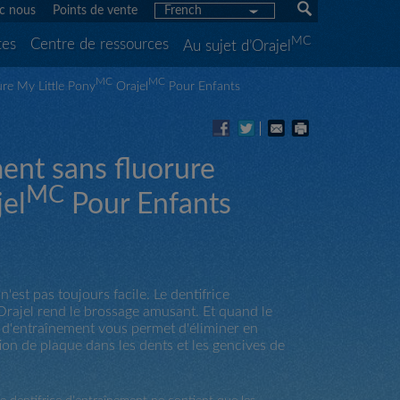
c nous
Points de vente
French
MC
tes
Centre de ressources
Au sujet d’Orajel
MC
MC
re My Little Pony
Orajel
Pour Enfants
ent sans fluorure
MC
el
Pour Enfants
'est pas toujours facile. Le dentifrice
Orajel rend le brossage amusant. Et quand le
ra
ce d'entraînement vous permet d'éliminer en
ure
on de plaque dans les dents et les gencives de