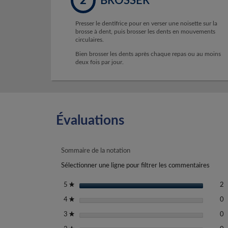
2
BROSSER
Presser le dentifrice pour en verser une noisette sur la
brosse à dent, puis brosser les dents en mouvements
circulaires.
Bien brosser les dents après chaque repas ou au moins
deux fois par jour.
Évaluations
Sommaire de la notation
Sélectionner une ligne pour filtrer les commentaires
2
S
étoiles
2
5
★
0
S
étoiles
0
4
★
0
S
étoiles
0
3
★